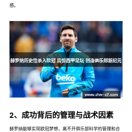
感。
2、成功背后的管理与战术因素
赫罗纳能够实现欧冠梦想，离不开俱乐部科学的管理和合