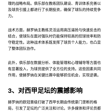
理的战略布局。俱乐部在教练团队建设、青训体系完善以
及球员引援上都进行了长期投资，确保了球队的持续竞争
力。
战术方面，赫罗纳主教练灵活运用高压逼抢与快速反击的
结合，使球队在面对强队时仍能保持较高的控球效率和防
守稳定性。这种战术体系既发挥了球员个人能力，也凸显
了整体团队协作。
此外，俱乐部在数据分析、体能管理和心理辅导等方面也
有显著投入，为球员提供了全方位的支持。这些因素共同
作用，使赫罗纳在关键比赛中能够抓住机会，实现逆袭。
3、对西甲足坛的震撼影响
赫罗纳的欧冠晋级打破了西甲长期由传统豪门垄断的格
局，引发了足坛的广泛关注和讨论。许多媒体和评论员都