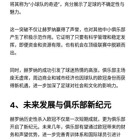
将其称为“小球队的奇迹”，充分展示了足球的不确定性与
魅力。
这一突破不仅让赫罗纳赢得了声誉，也对其他中小俱乐部
产生了积极示范作用。它证明了只要有科学管理和稳定发
挥，即便资金和资源有限，也有机会在顶级联赛中脱颖而
出。
同时，赫罗纳的成功引发了球迷热情的高涨，俱乐部主场
座无虚席，周边商业和城市经济也因球队的欧冠身份而获
得新机遇，进一步加深了足球对社会和文化的影响力。
4、未来发展与俱乐部新纪元
赫罗纳历史性杀入欧冠不仅是一次短期成就，更为俱乐部
开启了新纪元。未来几年，俱乐部有望通过欧冠带来的财
务和声望优势，进一步完善青训体系和国际球员引进计