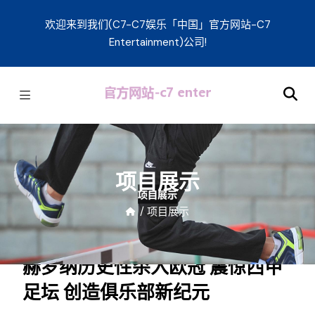
欢迎来到我们(C7-C7娱乐「中国」官方网站-C7
Entertainment)公司!
项目展示
/
项目展示
赫罗纳历史性杀入欧冠 震惊西甲
足坛 创造俱乐部新纪元