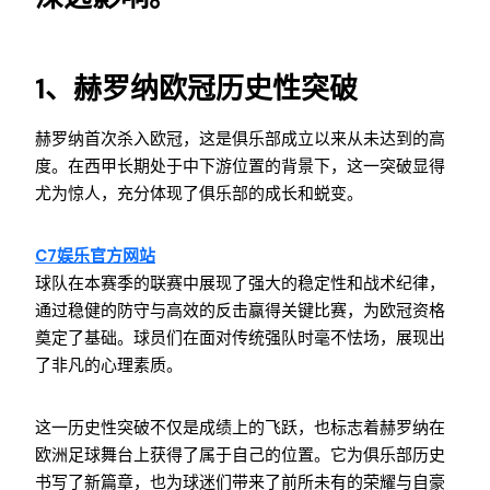
1、赫罗纳欧冠历史性突破
赫罗纳首次杀入欧冠，这是俱乐部成立以来从未达到的高
度。在西甲长期处于中下游位置的背景下，这一突破显得
尤为惊人，充分体现了俱乐部的成长和蜕变。
C7娱乐官方网站
球队在本赛季的联赛中展现了强大的稳定性和战术纪律，
通过稳健的防守与高效的反击赢得关键比赛，为欧冠资格
奠定了基础。球员们在面对传统强队时毫不怯场，展现出
了非凡的心理素质。
这一历史性突破不仅是成绩上的飞跃，也标志着赫罗纳在
欧洲足球舞台上获得了属于自己的位置。它为俱乐部历史
书写了新篇章，也为球迷们带来了前所未有的荣耀与自豪