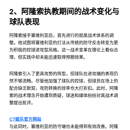
2、阿隆索执教期间的战术变化与
球队表现
阿隆索接手塞维利亚后，首先进行的就是战术体系的调
整。他试图将塞维利亚的打法从传统的防守反击转变为更
为积极的控球进攻型风格。这一战术变革在理论上看似合
理，但实践中却未能迅速取得预期效果。
阿隆索引入了更具攻势的阵型，但球队在进攻端的表现仍
然不够流畅。尽管他加强了球队的控球，但球员在场上的
配合缺乏默契，攻防转换的效率也大打折扣。此时，阿隆
索的战术理念开始遭到质疑，球迷和媒体纷纷对其战术调
整提出批评。
C7娱乐官方网站
与此同时，塞维利亚的防守端也未能得到有效改善。阿隆