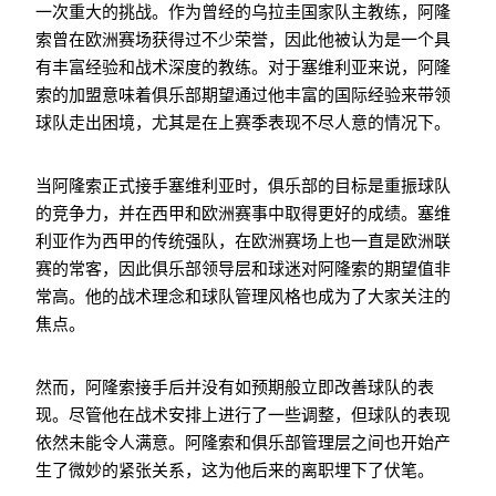
一次重大的挑战。作为曾经的乌拉圭国家队主教练，阿隆
索曾在欧洲赛场获得过不少荣誉，因此他被认为是一个具
有丰富经验和战术深度的教练。对于塞维利亚来说，阿隆
索的加盟意味着俱乐部期望通过他丰富的国际经验来带领
球队走出困境，尤其是在上赛季表现不尽人意的情况下。
当阿隆索正式接手塞维利亚时，俱乐部的目标是重振球队
的竞争力，并在西甲和欧洲赛事中取得更好的成绩。塞维
利亚作为西甲的传统强队，在欧洲赛场上也一直是欧洲联
赛的常客，因此俱乐部领导层和球迷对阿隆索的期望值非
常高。他的战术理念和球队管理风格也成为了大家关注的
焦点。
然而，阿隆索接手后并没有如预期般立即改善球队的表
现。尽管他在战术安排上进行了一些调整，但球队的表现
依然未能令人满意。阿隆索和俱乐部管理层之间也开始产
生了微妙的紧张关系，这为他后来的离职埋下了伏笔。