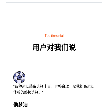
Testimonial
用户对我们说
“各种运动装备选择丰富，价格合理，是我提高运动
体验的终极选择。”
侯梦洁