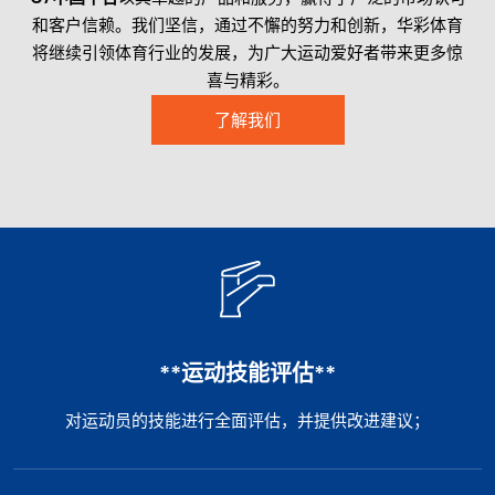
和客户信赖。我们坚信，通过不懈的努力和创新，华彩体育
将继续引领体育行业的发展，为广大运动爱好者带来更多惊
喜与精彩。
了解我们
**运动技能评估**
对运动员的技能进行全面评估，并提供改进建议；