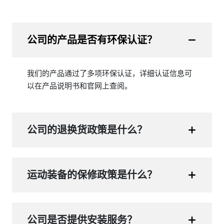
公司的产品是否有环保认证？
我们的产品通过了多项环保认证，详细认证信息可
以在产品说明书和官网上查阅。
公司的退换货政策是什么？
运动装备的保修政策是什么？
公司是否提供安装服务？