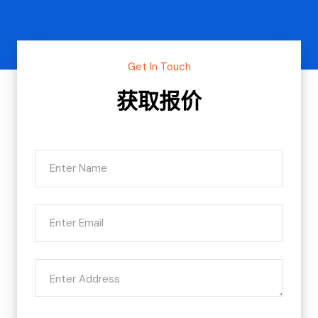
Get In Touch
获取报价