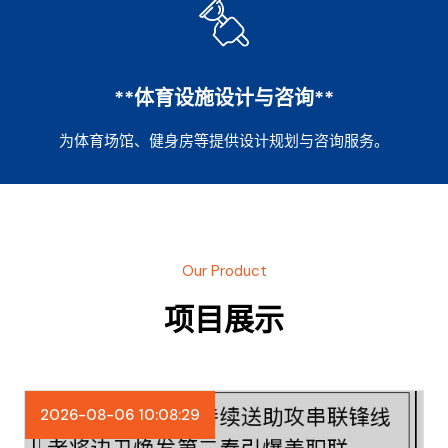
**体育设施设计与咨询**
为体育场馆、健身房等提供设计规划与咨询服务。
Our Product
项目展示
2026-08-06 10:08:29