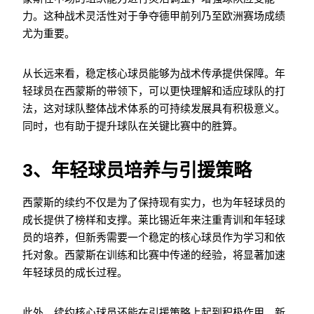
力。这种战术灵活性对于争夺德甲前列乃至欧洲赛场成绩
尤为重要。
从长远来看，稳定核心球员能够为战术传承提供保障。年
轻球员在西蒙斯的带领下，可以更快理解和适应球队的打
法，这对球队整体战术体系的可持续发展具有积极意义。
同时，也有助于提升球队在关键比赛中的胜算。
3、年轻球员培养与引援策略
西蒙斯的续约不仅是为了保持现有实力，也为年轻球员的
成长提供了榜样和支撑。莱比锡近年来注重青训和年轻球
员的培养，但新秀需要一个稳定的核心球员作为学习和依
托对象。西蒙斯在训练和比赛中传递的经验，将显著加速
年轻球员的成长过程。
此外，续约核心球员还能在引援策略上起到积极作用。新