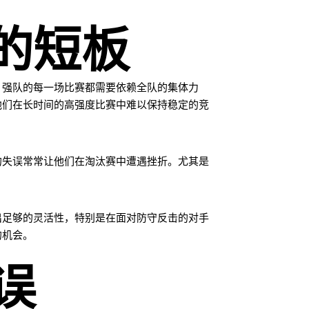
的短板
，强队的每一场比赛都需要依赖全队的集体力
他们在长时间的高强度比赛中难以保持稳定的竞
的失误常常让他们在淘汰赛中遭遇挫折。尤其是
出足够的灵活性，特别是在面对防守反击的对手
的机会。
误