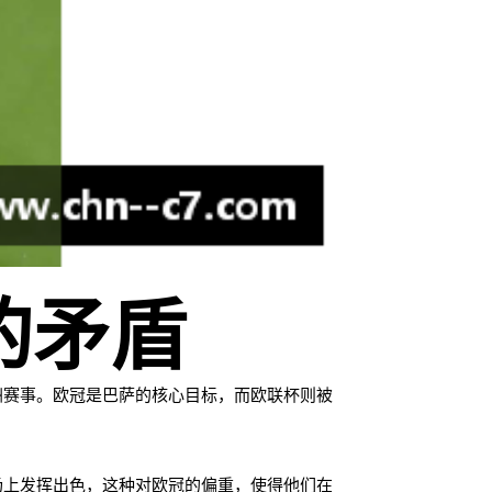
的矛盾
洲赛事。欧冠是巴萨的核心目标，而欧联杯则被
场上发挥出色，这种对欧冠的偏重，使得他们在