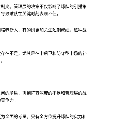
生剧变。管理层的决策不仅影响了球队的引援策
，导致球队在关键时刻表现不佳。
和培养新人，有的则更加关注短期成绩。这种战
然存在不足，尤其是在中后卫和防守型中场的补
手。
之间的矛盾，再到阵容深度的不足和管理层的战
的竞争力。
更为全面的考量。只有全方位提升球队的实力和