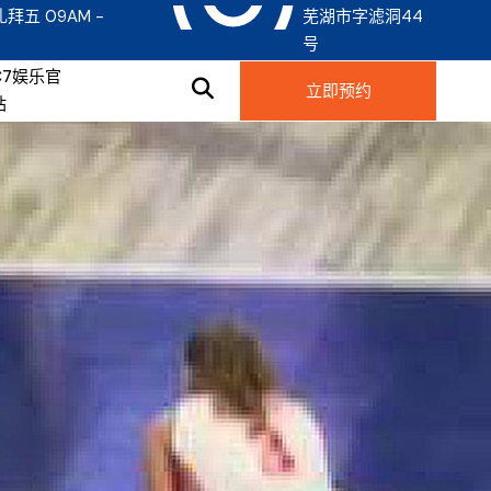
礼拜五 09AM -
芜湖市字滤洞44
号
C7娱乐官
立即预约
站