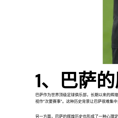
1、巴萨
巴萨作为世界顶级足球俱乐部，长期以来的辉
视作“次要赛事”。这种历史背景让巴萨很难集
另一方面，巴萨的辉煌历史也形成了一种心理