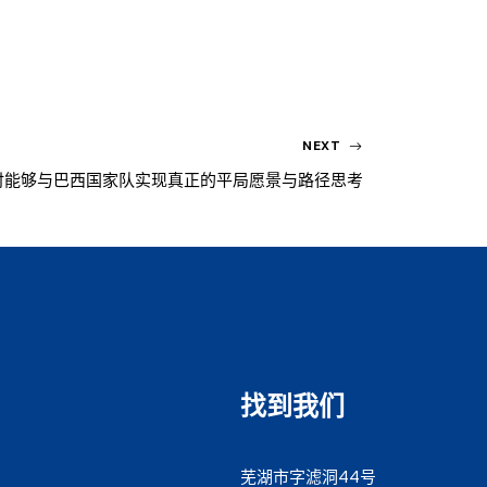
NEXT
时能够与巴西国家队实现真正的平局愿景与路径思考
找到我们
芜湖市字滤洞44号