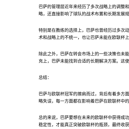
巴萨的管理层近年来经历了多次战略上的调整
略，还直接影响了球队的战术布置和长期发展
特别是在教练的选择上，巴萨也曾经历过多次
术和战略上的不统一，也让巴萨未能在欧联杯
除此之外，巴萨在转会市场上的一些决策也未
充上，巴萨未能找到合适的长期解决方案。这
总结：
巴萨与欧联杯冠军的擦肩而过，背后有着多方
略失误，每一方面都在影响着巴萨在欧联杯中
总的来说，巴萨要想在未来的欧联杯中获得成
稳定性，才能真正突破欧联杯的瓶颈，最终收