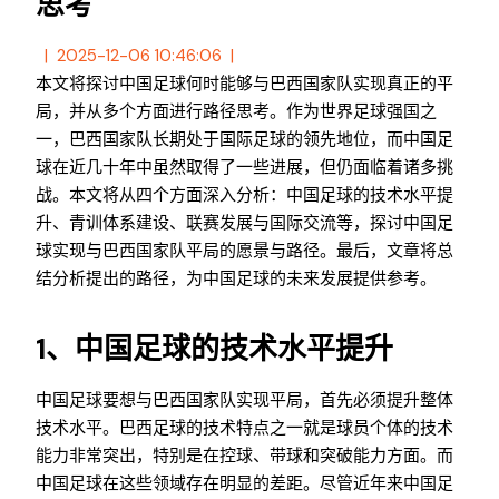
思考
2025-12-06 10:46:06
本文将探讨中国足球何时能够与巴西国家队实现真正的平
局，并从多个方面进行路径思考。作为世界足球强国之
一，巴西国家队长期处于国际足球的领先地位，而中国足
球在近几十年中虽然取得了一些进展，但仍面临着诸多挑
战。本文将从四个方面深入分析：中国足球的技术水平提
升、青训体系建设、联赛发展与国际交流等，探讨中国足
球实现与巴西国家队平局的愿景与路径。最后，文章将总
结分析提出的路径，为中国足球的未来发展提供参考。
1、中国足球的技术水平提升
中国足球要想与巴西国家队实现平局，首先必须提升整体
技术水平。巴西足球的技术特点之一就是球员个体的技术
能力非常突出，特别是在控球、带球和突破能力方面。而
中国足球在这些领域存在明显的差距。尽管近年来中国足