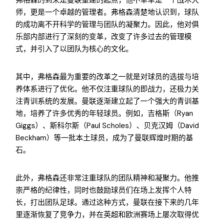
弗格森的到来是曼联重建的起点，他不单单是一个战术大
师，更是一个卓越的管理者。弗格森清楚地认识到，球队
的成功离不开科学的管理与团队的凝聚力。因此，他对俱
乐部内部进行了深刻的变革，改变了许多过去的管理模
式，并引入了以团队为核心的文化。
其中，弗格森最为重要的改革之一就是对球员的选拔与培
养体系进行了优化。他不仅注重球队的即战力，还极力关
注青训系统的发展。曼联逐渐建立起了一个强大的青训基
地，培养了许多优秀的年轻球员。例如，吉格斯（Ryan
Giggs）、斯科尔斯（Paul Scholes）、贝克汉姆（David
Beckham）等一批本土球员，成为了曼联辉煌时期的基
石。
此外，弗格森还非常注重球队的团队精神和凝聚力。他推
崇严格的纪律性，同时也鼓励球员们在场上发挥个人特
长，打出团队足球。通过这种方式，曼联在接下来的几年
里逐渐恢复了竞争力，并在英超和欧洲赛场上屡次取得优