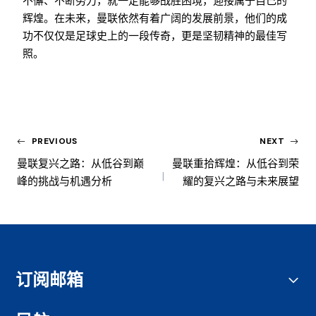
不懈、不断努力，就一定能够战胜困境，迎接属于自己的
辉煌。在未来，曼联依然有着广阔的发展前景，他们的成
功不仅仅是足球史上的一段传奇，更是坚韧精神的最佳写
照。
PREVIOUS
NEXT
曼联复兴之路：从低谷到巅
曼联重拾辉煌：从低谷到荣
峰的挑战与机遇分析
耀的复兴之路与未来展望
订阅邮箱