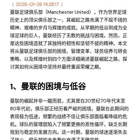
2026-01-26 14:28:17
曼联足球俱乐部（Manchester United），作为世界足球
历史上的顶尖俱乐部之一，其崛起之路充满了不屈不挠的
精神、艰难的岁月与辉煌的成就。从早期的低谷到成为全
球足球的巨人，曼联经历了无数的挑战与困境。然而，正
是这些困境造就了其独特的韧性和坚韧不拔的精神。本文
将从曼联足球俱乐部的困境、管理变革、球员培养与转会
策略、以及辉煌时刻四个方面详细阐述曼联崛起之路，探
讨其如何从困境中坚持并最终重返荣耀之巅。
1、曼联的困境与低谷
曼联的崛起并非一蹴而就，尤其是在20世纪70年代末至
80年代初，俱乐部正经历着严峻的困境。曼联在此期间的
表现极为低迷，频繁的战绩不佳让俱乐部面临着降级的危
机。球队的管理层陷入了频繁更换的恶性循环，缺乏长期
规划与稳定的发展方向。这一时期，曼联的球迷逐渐失去