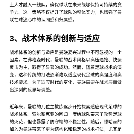
土人才融入一线队，确保球队在未来能够保持可持续的竞
争力。这一策略不仅提升了球队的整体实力，也增强了曼
联在球迷心中的认同感和归属感。
3、战术体系的创新与适应
战术体系的创新与适应是曼联复兴过程中不可忽视的一个
因素。在弗格森时代，曼联的战术风格以高压逼抢、快速
反击为主，取得了显著的成功。然而，随着足球战术的演
变，这种传统的打法逐渐难以适应现代足球的高强度和高
技术要求。为了适应时代的变化，曼联需要在战术层面做
出深刻的反思与调整。
近年来，曼联的几位主教练逐步开始探索适应现代足球的
战术体系。索尔斯克亚的回归一度给球队带来了攻势足球
的火花，但也暴露了防守端的不稳定性。随后，滕哈赫的
加入为曼联带来了更为结构化和稳定的战术打法，尤其是