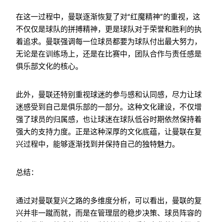
在这一过程中，曼联逐渐恢复了对“红魔精神”的重视，这
不仅仅是球队的拼搏精神，更是球队对于荣誉和胜利的执
着追求。曼联强调每一位球员都要为球队付出最大努力，
无论是在训练场上，还是在比赛中，团队合作与责任感是
俱乐部文化的核心。
此外，曼联还特别重视球迷的参与感和认同感，尽力让球
迷感受到自己是俱乐部的一部分。这种文化建设，不仅增
强了球员的归属感，也让球迷在球队低谷时期依然保持着
强大的支持力度。正是这种深厚的文化底蕴，让曼联在复
兴过程中，能够逐渐找到并保持自己的独特魅力。
总结：
通过对曼联复兴之路的多维度分析，可以看出，曼联的复
兴并非一蹴而就，而是在管理层的稳步决策、球员阵容的