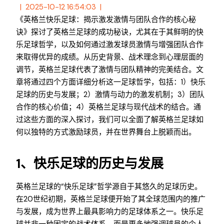
2025-10-12 16:54:03
《英格兰快乐足球：揭示激发激情与团队合作的核心秘
诀》探讨了英格兰足球的成功秘诀，尤其在于其鲜明的快
乐足球哲学，以及如何通过激发球员激情与增强团队合作
来取得优异的成绩。从历史背景、战术理念到心理层面的
调节，英格兰足球代表了激情与团队精神的完美结合。文
章将通过四个方面详细分析这一足球哲学，包括：1）快乐
足球的历史与发展；2）激情与动力的激发机制；3）团队
合作的核心价值；4）英格兰足球与现代战术的结合。通
过这些方面的深入探讨，我们可以全面了解英格兰足球如
何以独特的方式激励球员，并在世界舞台上脱颖而出。
1、快乐足球的历史与发展
英格兰足球的“快乐足球”哲学源自于其悠久的足球历史。
在20世纪初期，英格兰足球便开始了其全球范围内的推广
与发展，成为世界上最具影响力的足球体系之一。快乐足