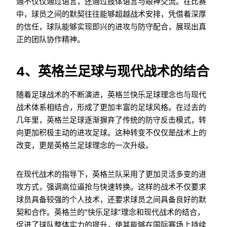
通不仅仅通过语言，还通过肢体语言与眼神交流。在比赛
中，球员之间的默契往往能够超越战术安排，凭借着深厚
的信任，球队能够实现即兴的进攻与防守配合，展现出真
正的团队协作精神。
4、英格兰足球与现代战术的结合
随着足球战术的不断演进，英格兰快乐足球理念也与现代
战术体系相结合，形成了更加丰富的足球风格。在过去的
几年里，英格兰足球逐渐摒弃了传统的防守反击模式，转
向更加积极主动的进攻足球。这种转变不仅仅是战术上的
改变，更是英格兰足球理念的一次升级。
在现代战术的指导下，英格兰队采用了更加灵活多变的进
攻方式，强调高位逼抢与快速转换。这样的战术不仅要求
球员具备较强的个人技术，还要求球员之间具备良好的默
契和合作。英格兰的“快乐足球”理念和现代战术的结合，
促进了球队整体实力的提升，使其能够在国际赛场上持续