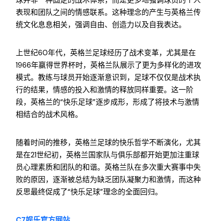
球并非一种固定的战术体系，而是更多地强调球员的个人
表现和团队之间的情感联系。这种理念的产生与英格兰传
统文化息息相关，强调自由、创造力以及自我表达。
上世纪60年代，英格兰足球经历了战术变革，尤其是在
1966年赢得世界杯时，英格兰队展示了更为多样化的进攻
模式。教练与球员开始逐渐意识到，足球不仅仅是战术执
行的结果，情感的投入和激情的释放同样重要。这一阶
段，英格兰的“快乐足球”逐步成形，形成了将技术与激情
相结合的战术风格。
随着时间的推移，英格兰足球的快乐哲学不断演化，尤其
是在21世纪初，英格兰国家队与俱乐部都开始更加注重球
员心理素质和团队的和谐。英格兰队在多次重大赛事中失
败的原因，逐渐被总结为缺乏团队凝聚力和激情，而这种
反思最终促成了“快乐足球”理念的全面回归。
C7娱乐官方网站