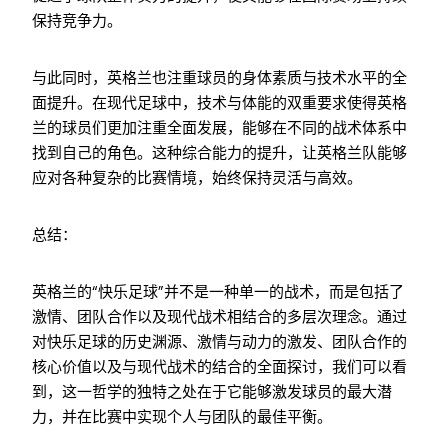
保持竞争力。
与此同时，英格兰也注重球员的身体素质与技术水平的全
面提升。在现代足球中，技术与体能的双重要求使得英格
兰的球员们更加注重全面发展，能够在不同的战术体系中
找到自己的角色。这种综合能力的提升，让英格兰队能够
应对各种复杂的比赛情境，始终保持灵活与高效。
总结：
英格兰的“快乐足球”并不是一种单一的战术，而是包括了
激情、团队合作以及现代战术相结合的多层次理念。通过
对快乐足球的历史渊源、激情与动力的激发、团队合作的
核心价值以及与现代战术的结合的全面探讨，我们可以看
到，这一哲学的独特之处在于它能够激发球员的最大潜
力，并在比赛中实现个人与团队的最佳平衡。