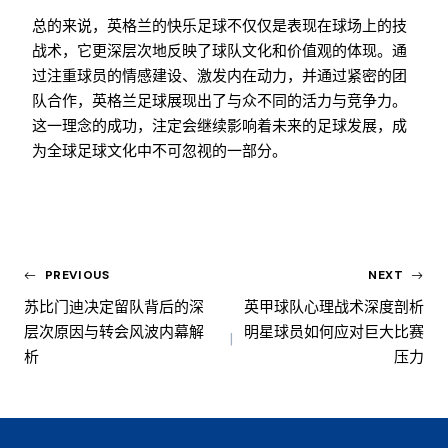
总的来说，英格兰的快乐足球不仅仅是表现在球场上的技
战术，它更深层次地反映了球队文化和价值观的体现。通
过注重球员的情感建设、激发内在动力，并通过紧密的团
队合作，英格兰足球展现出了与众不同的活力与竞争力。
这一理念的成功，注定会继续影响着未来的足球发展，成
为全球足球文化中不可忽视的一部分。
PREVIOUS
NEXT
苏比门迪决定留队背后的深
英甲球队心理战术深度剖析
层次原因与转会风波内幕解
明星球员如何应对巨大比赛
析
压力