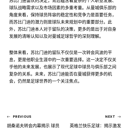
苏比门迪留队的决定，背后蕴含着复杂的个人职业发展、
球队战略需求以及市场因素的多重考量。从曼城俱乐部的
角度来看，保持球员阵容的稳定性和竞争力是首要任务，
而苏比门迪的潜力则是球队未来规划中的重要部分。此
外，苏比门迪本人对于留队的决策，更多的是出于对自身
发展的清晰认知以及对曼城足球哲学的深刻理解。
整体来看，苏比门迪的留队不仅仅是一次转会风波的平
息，更是他职业生涯中的一次重要选择。这一决定不仅关
乎他的未来发展，也展示了现代足球中球员与俱乐部之间
复杂的关系。未来，苏比门迪能否在曼城获得更多的机
会，仍然是足球世界的一个关注焦点。
PREVIOUS
NEXT
胡桑诺夫转会内幕揭示 球员
英格兰快乐足球：揭示激发