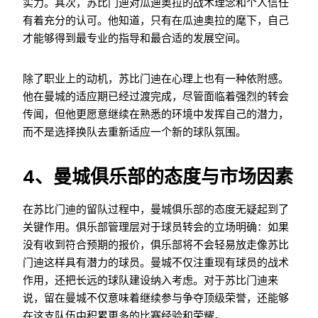
实力。其次，苏比门迪对瓜迪奥拉的战术理念和个人信任
有着充分的认可。他知道，只有在瓜迪奥拉的麾下，自己
才能够得到最专业的指导和最合适的发展空间。
除了职业上的动机，苏比门迪在心理上也有一种依附感。
他在曼城的适应期已经过渡完成，尽管面临着强烈的转会
传闻，但他更愿意继续在熟悉的环境中发挥自己的潜力，
而不是选择换队去重新适应一个新的球队氛围。
4、曼城俱乐部的态度与市场因素
在苏比门迪的留队过程中，曼城俱乐部的态度无疑起到了
关键作用。俱乐部管理层对于球员转会的立场明确：如果
没有收到符合预期的报价，俱乐部将不会轻易放走像苏比
门迪这样具有潜力的球员。曼城不仅注重现有球员的战术
作用，还把长远的球队建设纳入考虑。对于苏比门迪来
说，留在曼城不仅意味着继续参与争夺顶级荣誉，还能够
在这支队伍中积累更多的比赛经验和荣耀。