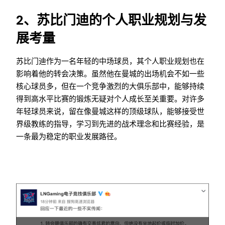
2、苏比门迪的个人职业规划与发
展考量
苏比门迪作为一名年轻的中场球员，其个人职业规划也在
影响着他的转会决策。虽然他在曼城的出场机会不如一些
核心球员多，但在一个竞争激烈的大俱乐部中，能够持续
得到高水平比赛的锻炼无疑对个人成长至关重要。对许多
年轻球员来说，留在像曼城这样的顶级球队，能够接受世
界级教练的指导，学习到先进的战术理念和比赛经验，是
一条最为稳定的职业发展路径。