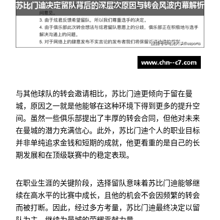
与其他球队的转会邀请相比，苏比门迪更倾向于留在曼
城，原因之一就是他能够在这种环境下得到更多的提升空
间。虽然一些俱乐部提出了丰厚的转会合同，但他对未来
在曼城的潜力充满信心。此外，苏比门迪个人的职业目标
并非单纯追求金钱和短期的成就，他更看重的是自己的长
期发展和在顶级联赛中的稳定表现。
在职业生涯的关键阶段，选择留队意味着苏比门迪能够继
续在高水平的比赛中成长，且他的机会不会因频繁的转会
而被打断。因此，经过多方考量，苏比门迪最终决定以留