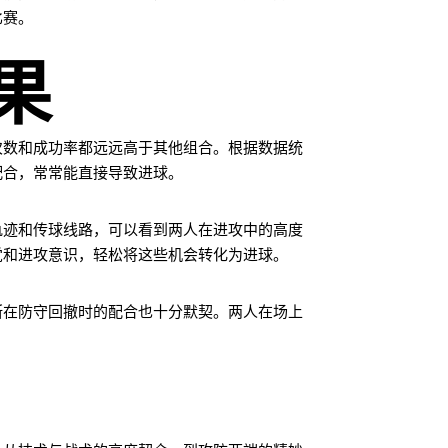
比赛。
果
次数和成功率都远远高于其他组合。根据数据统
配合，常常能直接导致进球。
轨迹和传球线路，可以看到两人在进攻中的高度
觉和进攻意识，轻松将这些机会转化为进球。
斯在防守回撤时的配合也十分默契。两人在场上