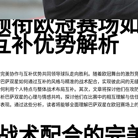
领衔欧冠赛场
互补优势解析
过完美协作与互补优势共同领导球队走向胜利。随着欧冠舞台的激烈
讨巴萨双星如何通过互补的风格与精准的战术配合，实现彼此间的无
如何利用个人特点与整体战术布局互补。其次，文章将探讨他们在攻
解析巴萨双星的心理与情感共鸣，探讨他们在比赛中的相互理解与信
体表现。通过这些分析，读者将能够全面理解巴萨双星在欧冠赛场上
与战术配合的完