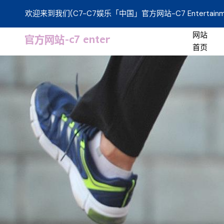
欢迎来到我们(C7-C7娱乐「中国」官方网站-C7 Entertainm
网站
首页