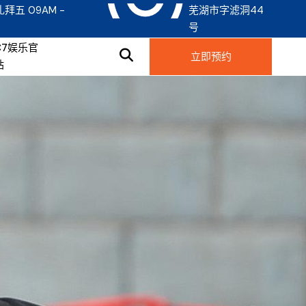
礼拜五 09AM -
芜湖市字滤洞44
号
C7娱乐官
立即预约
站