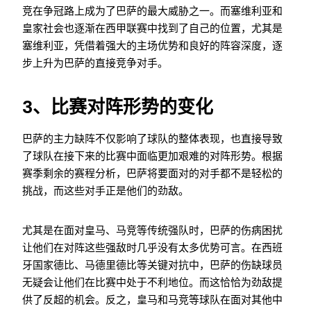
竞在争冠路上成为了巴萨的最大威胁之一。而塞维利亚和
皇家社会也逐渐在西甲联赛中找到了自己的位置，尤其是
塞维利亚，凭借着强大的主场优势和良好的阵容深度，逐
步上升为巴萨的直接竞争对手。
3、比赛对阵形势的变化
巴萨的主力缺阵不仅影响了球队的整体表现，也直接导致
了球队在接下来的比赛中面临更加艰难的对阵形势。根据
赛季剩余的赛程分析，巴萨将要面对的对手都不是轻松的
挑战，而这些对手正是他们的劲敌。
尤其是在面对皇马、马竞等传统强队时，巴萨的伤病困扰
让他们在对阵这些强敌时几乎没有太多优势可言。在西班
牙国家德比、马德里德比等关键对抗中，巴萨的伤缺球员
无疑会让他们在比赛中处于不利地位。而这恰恰为劲敌提
供了反超的机会。反之，皇马和马竞等球队在面对其他中