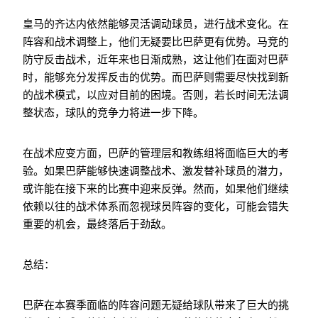
皇马的齐达内依然能够灵活调动球员，进行战术变化。在
阵容和战术调整上，他们无疑要比巴萨更有优势。马竞的
防守反击战术，近年来也日渐成熟，这让他们在面对巴萨
时，能够充分发挥反击的优势。而巴萨则需要尽快找到新
的战术模式，以应对目前的困境。否则，若长时间无法调
整状态，球队的竞争力将进一步下降。
在战术应变方面，巴萨的管理层和教练组将面临巨大的考
验。如果巴萨能够快速调整战术、激发替补球员的潜力，
或许能在接下来的比赛中迎来反弹。然而，如果他们继续
依赖以往的战术体系而忽视球员阵容的变化，可能会错失
重要的机会，最终落后于劲敌。
总结：
巴萨在本赛季面临的阵容问题无疑给球队带来了巨大的挑