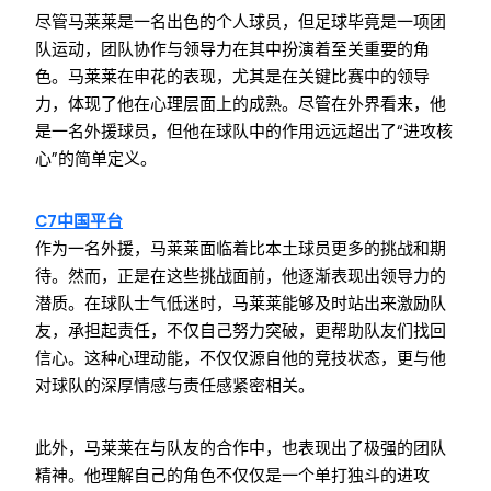
尽管马莱莱是一名出色的个人球员，但足球毕竟是一项团
队运动，团队协作与领导力在其中扮演着至关重要的角
色。马莱莱在申花的表现，尤其是在关键比赛中的领导
力，体现了他在心理层面上的成熟。尽管在外界看来，他
是一名外援球员，但他在球队中的作用远远超出了“进攻核
心”的简单定义。
C7中国平台
作为一名外援，马莱莱面临着比本土球员更多的挑战和期
待。然而，正是在这些挑战面前，他逐渐表现出领导力的
潜质。在球队士气低迷时，马莱莱能够及时站出来激励队
友，承担起责任，不仅自己努力突破，更帮助队友们找回
信心。这种心理动能，不仅仅源自他的竞技状态，更与他
对球队的深厚情感与责任感紧密相关。
此外，马莱莱在与队友的合作中，也表现出了极强的团队
精神。他理解自己的角色不仅仅是一个单打独斗的进攻