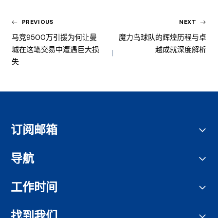
PREVIOUS
NEXT
马竞9500万引援为何让曼
魔力鸟球队的辉煌历程与卓
城在这笔交易中遭遇巨大损
越成就深度解析
失
订阅邮箱
导航
工作时间
找到我们