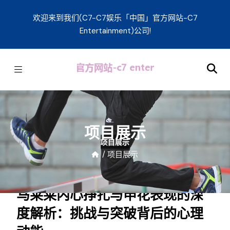
欢迎来到我们(C7-C7娱乐「中国」官方网站-C7
Entertainment)公司!
项目展示
/
项目展示
马莱莱内心挣扎与申花表现的深
度解析：挑战与突破背后的心理