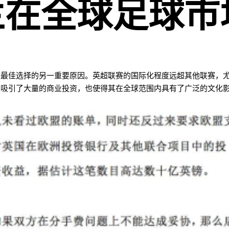
兰在全球足球市
联最佳选择的另一重要原因。英超联赛的国际化程度远超其他联赛，
兰吸引了大量的商业投资，也使得其在全球范围内具有了广泛的文化