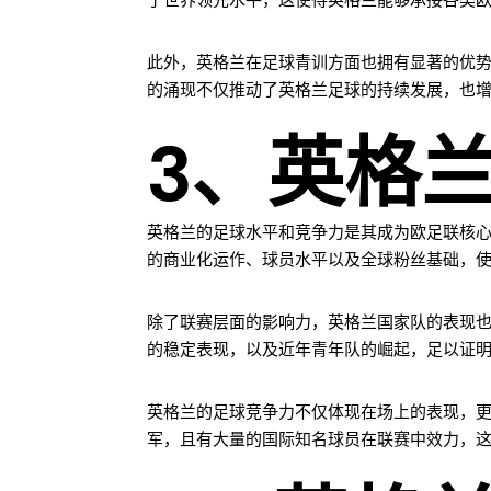
于世界领先水平，这使得英格兰能够承接各类
此外，英格兰在足球青训方面也拥有显著的优
的涌现不仅推动了英格兰足球的持续发展，也
3、英格
英格兰的足球水平和竞争力是其成为欧足联核心
的商业化运作、球员水平以及全球粉丝基础，
除了联赛层面的影响力，英格兰国家队的表现
的稳定表现，以及近年青年队的崛起，足以证
英格兰的足球竞争力不仅体现在场上的表现，
军，且有大量的国际知名球员在联赛中效力，