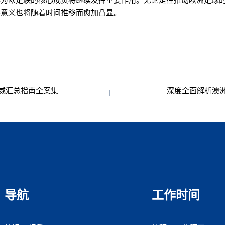
作为欧足联的核心成员将继续发挥重要作用。无论是在推动欧洲足球
略意义也将随着时间推移而愈加凸显。
威汇总指南全案集
深度全面解析澳
导航
工作时间