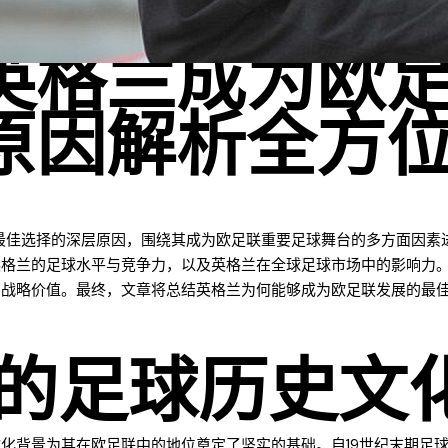
英格兰成为欧
原因解析全方
）最佳选择的深层原因，围绕其成为欧足联重要足球舞台的多方面因
英格兰的足球水平与竞争力，以及英格兰在全球足球市场中的影响力
的战略价值。最终，文章将总结英格兰为何能够成为欧足联发展的最
兰的足球历史文
化背景为其在欧足联中的地位奠定了坚实的基础。自19世纪末期足