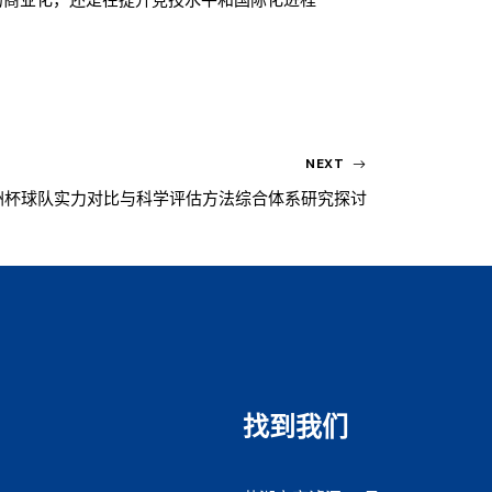
的商业化，还是在提升竞技水平和国际化进程
NEXT
洲杯球队实力对比与科学评估方法综合体系研究探讨
找到我们