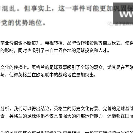
的商业价值也不断攀升。电视转播、品牌合作和赞助等商业模式，使
远的影响，同时也吸引了来自世界各地的足球投资和人才。
球文化的传播上。英格兰的足球赛事吸引了全球的观众，尤其是在互
参与，使得英格兰在欧足联中的战略地位更加突出。
的分析，我们可以得出结论，英格兰的历史文化背景、完善的足球基
因素。英格兰的足球体系不仅具备强大的内部运作能力，还能够在国