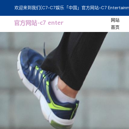
欢迎来到我们(C7-C7娱乐「中国」官方网站-C7 Entertainm
网站
首页