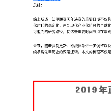
总结：
综上所述，法甲联赛历年决赛的重要日期不仅
化时代的稳定化，再到现代产业化阶段的全球
可追溯的研究路径，使这些重要时间节点在宏
未来，随着赛制更新、欧战体系进一步调整以
续承载法甲历史的深层逻辑。本文的梳理不仅