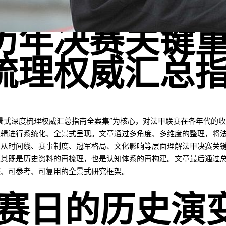
历年决赛关键
梳理权威汇总
景式深度梳理权威汇总指南全案集”为核心，对法甲联赛在各年代的
逻辑进行系统化、全景式呈现。文章通过多角度、多维度的整理，将
以从时间线、赛事制度、冠军格局、文化影响等层面理解法甲决赛关
使其既是历史资料的再梳理，也是认知体系的再构建。文章最后通过
整、可参考、可复用的全景式研究框架。
决赛日的历史演