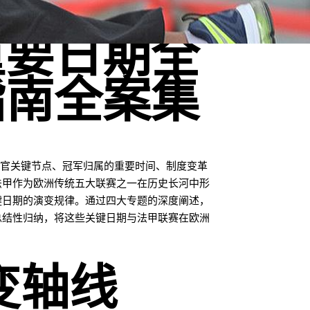
重要日期全
指南全案集
收官关键节点、冠军归属的重要时间、制度变革
法甲作为欧洲传统五大联赛之一在历史长河中形
键日期的演变规律。通过四大专题的深度阐述，
总结性归纳，将这些关键日期与法甲联赛在欧洲
变轴线