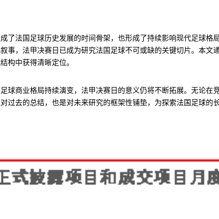
构成了法国足球历史发展的时间骨架，也形成了持续影响现代足球格
化叙事，法甲决赛日已成为研究法国足球不可或缺的关键切片。本文
观结构中获得清晰定位。
及足球商业格局持续演变，法甲决赛日的意义仍将不断拓展。无论在
是对过去的总结，也是对未来研究的框架性铺垫，为探索法国足球的