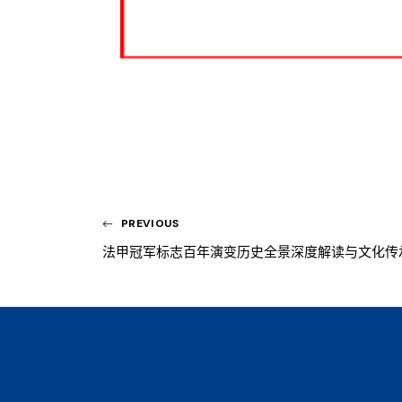
PREVIOUS
法甲冠军标志百年演变历史全景深度解读与文化传