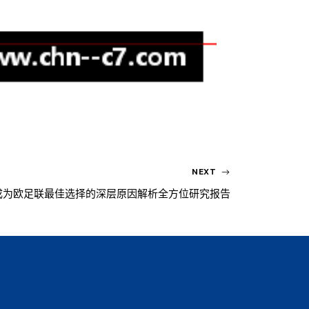
NEXT
成为欧足联最佳选择的深层原因解析全方位研究报告