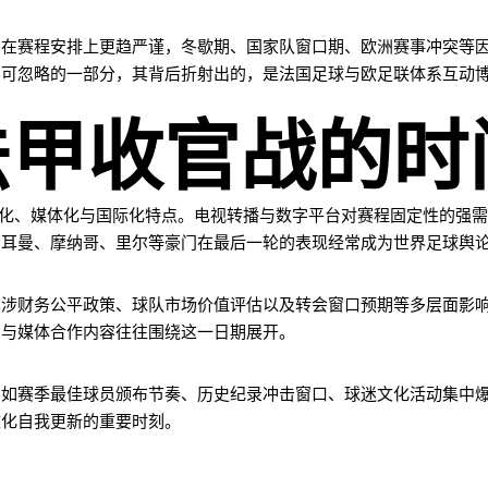
甲在赛程安排上更趋严谨，冬歇期、国家队窗口期、欧洲赛事冲突等
不可忽略的一部分，其背后折射出的，是法国足球与欧足联体系互动
法甲收官战的时
统化、媒体化与国际化特点。电视转播与数字平台对赛程固定性的强
日耳曼、摩纳哥、里尔等豪门在最后一轮的表现经常成为世界足球舆
牵涉财务公平政策、球队市场价值评估以及转会窗口预期等多层面影
约与媒体合作内容往往围绕这一日期展开。
，如赛季最佳球员颁布节奏、历史纪录冲击窗口、球迷文化活动集中
文化自我更新的重要时刻。