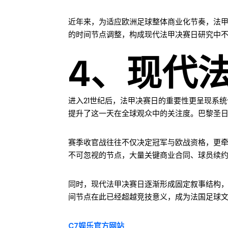
近年来，为适应欧洲足球整体商业化节奏，法
的时间节点调整，构成现代法甲决赛日研究中
4、现代
进入21世纪后，法甲决赛日的重要性更呈现系
提升了这一天在全球观众中的关注度。巴黎圣
赛季收官战往往不仅决定冠军与欧战资格，更
不可忽视的节点，大量关键商业合同、球员续
同时，现代法甲决赛日逐渐形成固定叙事结构
间节点在此已经超越竞技意义，成为法国足球
C7娱乐官方网站