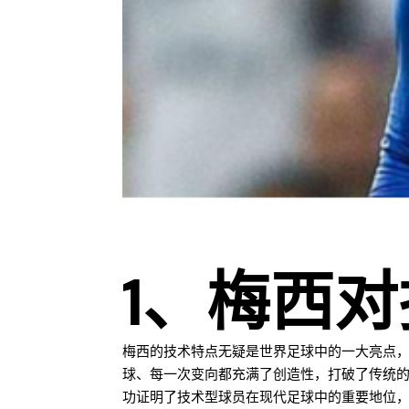
1、梅西
梅西的技术特点无疑是世界足球中的一大亮点
球、每一次变向都充满了创造性，打破了传统
功证明了技术型球员在现代足球中的重要地位