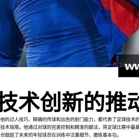
对技术创新的推
，他的过人技巧、精确的传球和出色的射门能力，都代表了足球技术
的技术局限。他通过对球的完美控制和精准的脚法，将足球比赛中最
，也鼓励了未来的年轻球员在训练中注重细节、磨练基本功。