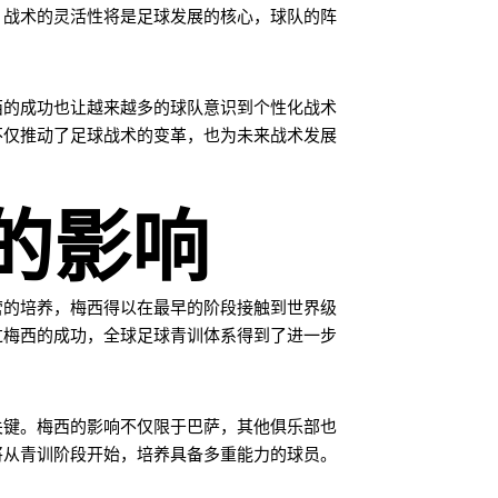
，战术的灵活性将是足球发展的核心，球队的阵
西的成功也让越来越多的球队意识到个性化战术
不仅推动了足球战术的变革，也为未来战术发展
的影响
营的培养，梅西得以在最早的阶段接触到世界级
过梅西的成功，全球足球青训体系得到了进一步
关键。梅西的影响不仅限于巴萨，其他俱乐部也
将从青训阶段开始，培养具备多重能力的球员。