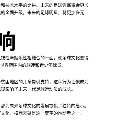
质和技术水平的比拼。未来的足球训练将会更加
式的全面升级，未来的足球明星，将更加多元
响
竞技性与娱乐性相结合的一面，使足球文化变得
了世界范围内的球迷和青少年球员。
为贫困地区的儿童提供支持，这种行为让他成为
无疑影响了未来一代足球运动员的成长。
，都为未来足球文化的发展提供了独特的启示。
育文化，梅西无疑是这一变革的推动者之一。