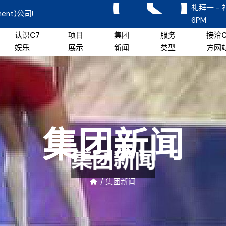
礼拜一 - 
ent)公司!
6PM
认识c7
项目
集团
服务
接洽
娱乐
展示
新闻
类型
方网
集团新闻
/
集团新闻