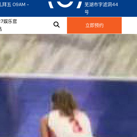
礼拜五 09AM -
芜湖市字滤洞44
号
C7娱乐官
立即预约
站