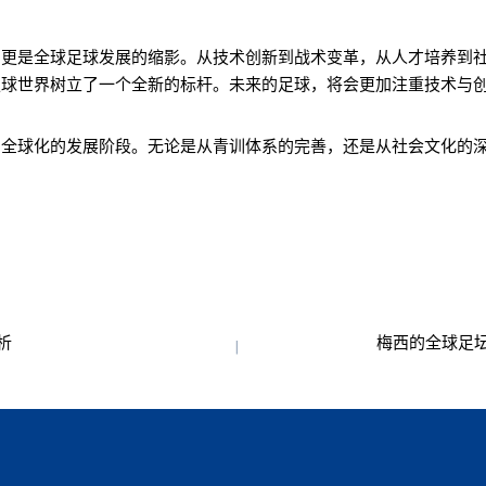
，更是全球足球发展的缩影。从技术创新到战术变革，从人才培养到
足球世界树立了一个全新的标杆。未来的足球，将会更加注重技术与
和全球化的发展阶段。无论是从青训体系的完善，还是从社会文化的
析
梅西的全球足