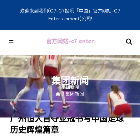
欢迎来到我们(C7-C7娱乐「中国」官方网站-C7
Entertainment)公司!
集团新闻
/
集团新闻
广州恒大首夺亚冠书写中国足球
历史辉煌篇章