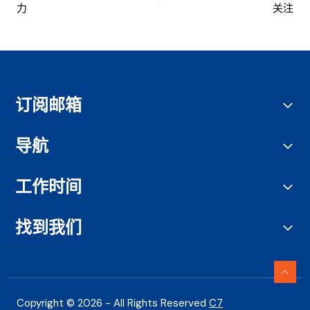
力
关注
订阅邮箱
导航
工作时间
找到我们
Copyright © 2026 - All Rights Reserved
C7