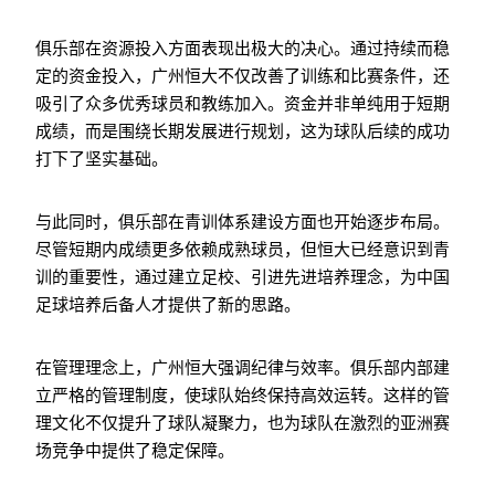
俱乐部在资源投入方面表现出极大的决心。通过持续而稳
定的资金投入，广州恒大不仅改善了训练和比赛条件，还
吸引了众多优秀球员和教练加入。资金并非单纯用于短期
成绩，而是围绕长期发展进行规划，这为球队后续的成功
打下了坚实基础。
与此同时，俱乐部在青训体系建设方面也开始逐步布局。
尽管短期内成绩更多依赖成熟球员，但恒大已经意识到青
训的重要性，通过建立足校、引进先进培养理念，为中国
足球培养后备人才提供了新的思路。
在管理理念上，广州恒大强调纪律与效率。俱乐部内部建
立严格的管理制度，使球队始终保持高效运转。这样的管
理文化不仅提升了球队凝聚力，也为球队在激烈的亚洲赛
场竞争中提供了稳定保障。