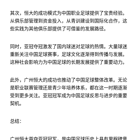
其次，恒大的成功模式为中国职业足球提供了宝贵经验。
从俱乐部管理到资金投入，从青训建设到国际化合作，这
些实践为其他俱乐部提供了可借鉴的发展路径。
同时，亚冠夺冠激发了国内球迷对足球的热情。大量球迷
重新关注中国足球赛事，足球文化逐渐得到传播与发展。
这种社会影响力为中国足球的长期发展提供了重要动力。
此外，广州恒大的成功也推动了中国足球整体改革。无论
是职业联赛管理还是青少年培养体系，都在这一时期逐渐
受到更多关注。亚冠冠军成为中国足球反思与进步的重要
契机。
总结：
广州恒大首夺亚冠冠军，是中国足球历史上具有里程碑意