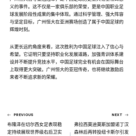
义的事件。这不仅是一家俱乐部的荣誉，更是中国职业足
球发展阶段性成果的集中体现。通过科学管理、强大阵容
与坚定目标，广州恒大在亚洲赛场创造了属于中国足球的
辉煌时刻。
从更长远的角度来看，这次胜利为中国足球注入了信心与
希望。它证明只要坚持职业化发展道路，加强青训体系建
设并不断提升竞技水平，中国足球完全有机会在国际舞台
上取得更大突破。广州恒大的亚冠传奇，也将继续激励后
来者不断追求新的荣耀。
PREVIOUS
NEXT
布隆泽在切尔西女足表现稳
弗拉西莫迪莫斯加盟诺丁汉
定持续展现世界级右后卫实
森林后再转投纽卡斯尔引发