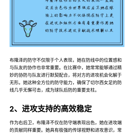
布隆泽的防守不仅限于个人表现，她在防线中的位置感和
与队友的协作也非常重要。在比赛中，她常常能够通过精
妙的协防与队友进行默契配合，将对方的进攻机会化解于
无形。她这种全方位的防守能力，确保了切尔西女足的防
线几乎无懈可击，成为球队后防的重要支柱。
2、进攻支持的高效稳定
作为右后卫，布隆泽不仅在防守端表现出色，她在进攻端
的贡献同样重要。她具有极强的传球视野和进攻意识，常