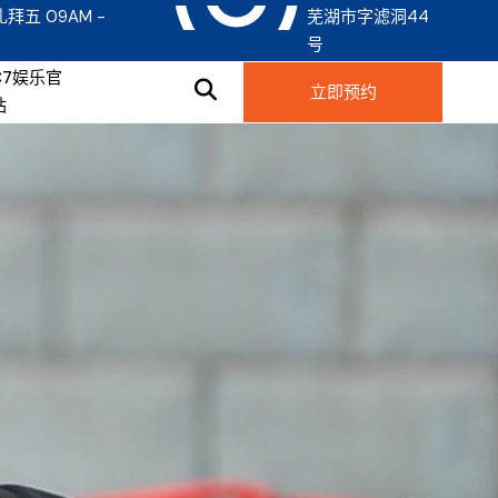
礼拜五 09AM -
芜湖市字滤洞44
号
C7娱乐官
立即预约
站