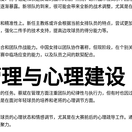
题逐渐暴露。新领队的到来，很可能会带来全新的战术调整，尤其是
度和精准性上。新任主教练或许会根据当前女排队员的特点，尝试更
如，强化二传手的技术支持，提高边攻球员的得分能力等。
配合和团队作战能力。中国女排以团队协作著称，但现阶段，在个别
比赛中临场应变的能力，以及队员之间的默契配合。
管理与心理建设
要的任务。蔡斌在管理方面注重团队的纪律性与执行力，但有时也因
其是在面对年轻球员的培养和老将的心理调节方面。
别球员的心理状态和情感调节，尤其是在大赛前后的心理疏导工作。
凝聚力。