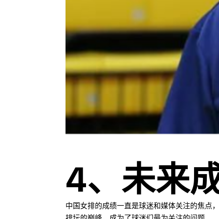
4、未来
中国女排的成绩一直是球迷和媒体关注的焦点
排坛的巅峰，成为了球迷们最为关注的问题。