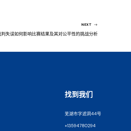
NEXT
裁判失误如何影响比赛结果及其对公平性的挑战分析
找到我们
芜湖市字滤洞44号
+13594780294