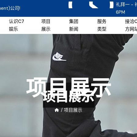
礼拜一 - 
ent)公司!
6PM
认识c7
项目
集团
服务
接洽
娱乐
展示
新闻
类型
方网
项目展示
/
项目展示