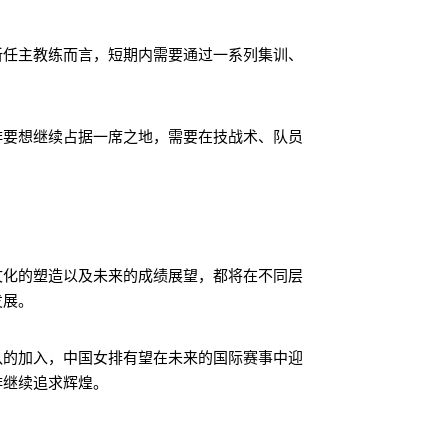
新任主教练而言，短期内需要通过一系列集训、
排要想继续占据一席之地，需要在技战术、队员
文化的塑造以及未来的成绩展望，都将在不同层
发展。
队的加入，中国女排有望在未来的国际赛事中迎
排继续追求辉煌。