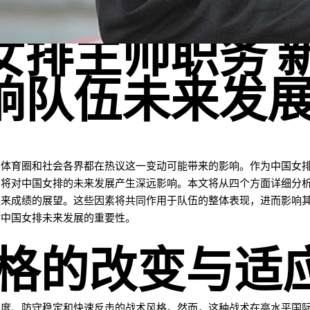
女排主帅职务 
响队伍未来发
，体育圈和社会各界都在热议这一变动可能带来的影响。作为中国女
，将对中国女排的未来发展产生深远影响。本文将从四个方面详细分
未来成绩的展望。这些因素将共同作用于队伍的整体表现，进而影响
对中国女排未来发展的重要性。
风格的改变与适
强度、防守稳定和快速反击的战术风格。然而，这种战术在高水平国