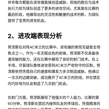
并非每次都能在进攻端直接创造威胁，但他的跑位与战术
执行力却为球队创造了更多的进攻空间。尤其是在比赛的
最后阶段，他展现出的灵活性和敏捷的战术判断，为球队
提供了宝贵的进攻机会。
2、进攻端表现分析
努涅斯在对阵AC米兰的比赛中，进攻端的表现无疑是全场
焦点之一。作为一名天赋出色的前锋，努涅斯不仅具备快
速突破的能力，还在比赛中展现了良好的射门技术。在上
半场，尽管球队整体进攻受到AC米兰严密防守的压制，努
涅斯依然凭借自己的速度和爆发力多次制造威胁。他通过
一次次的边路突破，成功撕开了AC米兰的防线，并在禁区
内巧妙地为队友制造了几次射门机会。
在射门方面，努涅斯展现了他强大的个人能力。比赛的第
60分钟，努涅斯在禁区内接到队友的传球后，凭借精准的