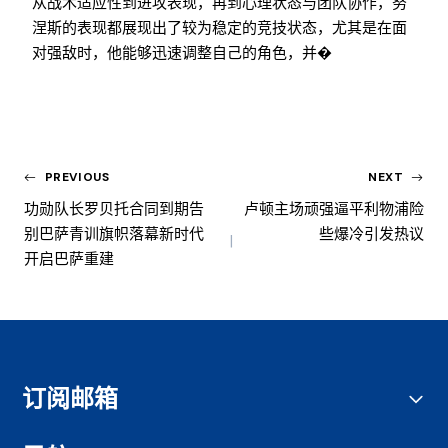
从战术适应性到进攻表现，再到心理状态与团队协作，努
涅斯的表现都展现出了较为稳定的竞技状态，尤其是在面
对强敌时，他能够迅速调整自己的角色，并�
PREVIOUS
NEXT
功勋队长罗贝托合同到期告
卢顿主场顽强逼平利物浦险
别巴萨青训旗帜落幕新时代
些爆冷引发热议
开启巴萨重建
订阅邮箱