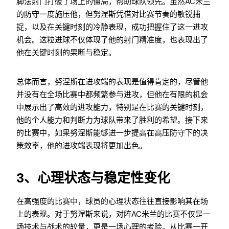
脚法射门打破了场上的僵局，帮助球队领先。虽然AC米兰
的防守一度施压他，但努涅斯凭借对比赛节奏的敏锐捕
捉，以及在关键时刻的冷静表现，成功把握住了这一进攻
机会。这粒进球不仅体现了他的射门精准度，也表现出了
他在关键时刻的果断与稳定。
总体而言，努涅斯在进攻端的表现是值得肯定的，尽管他
并没有在全场比赛中都频繁参与进攻，但他在有限的机会
中展示出了高效的进攻能力，特别是在比赛的关键时刻，
他的个人能力和判断力为球队带来了胜利的希望。接下来
的比赛中，如果努涅斯能够进一步提高在高压防守下的决
策效率，他的进攻端表现将更加出色。
3、心理状态与稳定性变化
在高强度的比赛中，球员的心理状态往往直接影响其在场
上的表现。对于努涅斯来说，对阵AC米兰的比赛不仅是一
场技术与战术的较量，更是一场心理的考验。从比赛一开