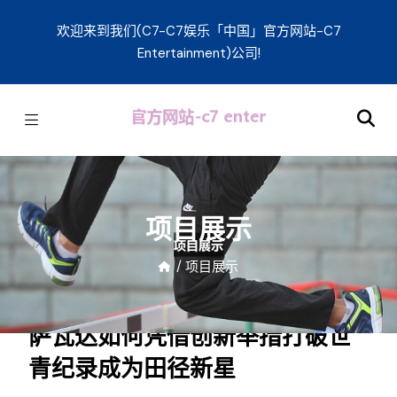
欢迎来到我们(C7-C7娱乐「中国」官方网站-C7
Entertainment)公司!
项目展示
/
项目展示
萨瓦达如何凭借创新举措打破世
青纪录成为田径新星