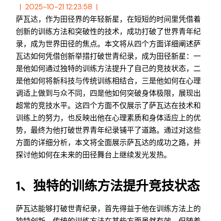
2025-10-21 12:23:58
萨瓦达，作为田径界的年轻新星，在短短的时间里凭借着
创新的训练方法和突破性的技术，成功打破了世界青年纪
录，成为世界田径的焦点。本文将从四个方面详细阐述萨
瓦达如何凭借创新举措打破世青纪录，成为田径新星：一
是他如何通过独特的训练方法提升了自己的竞技状态，二
是他如何将新科技与传统训练相结合，三是他如何在心理
调适上做到与众不同，四是他如何突破身体极限，展现出
超常的竞技水平。这四个方面不仅展示了萨瓦达在技术和
训练上的努力，也反映出他在心理素质和身体适应上的优
势，最终为他打破世界青年纪录铺平了道路。通过对这些
方面的详细分析，本文将全面展示萨瓦达的成功之路，并
探讨他如何在未来的田径舞台上继续发光发热。
1、独特的训练方法提升竞技状态
萨瓦达能够打破世青纪录，首先得益于他在训练方法上的