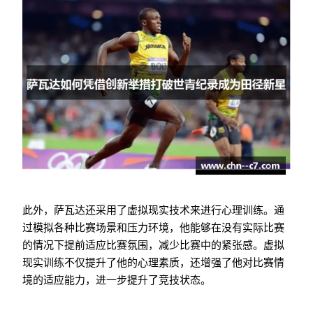
此外，萨瓦达还采用了虚拟现实技术来进行心理训练。通
过模拟各种比赛场景和压力环境，他能够在没有实际比赛
的情况下提前适应比赛氛围，减少比赛中的紧张感。虚拟
现实训练不仅提升了他的心理素质，还增强了他对比赛情
境的适应能力，进一步提升了竞技状态。