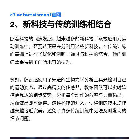
c7 entertainment官网
2、新科技与传统训练相结合
随着科技的飞速发展，越来越多的新科技手段被应用到运
动训练中。萨瓦达正是充分利用这些新科技，在传统训练
的基础上进行了优化和创新。通过与科技的结合，他的训
练效果得到了前所未有的提升。
例如，萨瓦达使用了先进的生物力学分析工具来检测自己
的运动姿态。通过高精度的传感器，教练团队可以实时监
控萨瓦达的跑步姿势，分析每个动作的效率与力量输出，
从而做出即时调整。这种科技的介入，使得他的技术动作
越来越接近完美，避免了许多传统训练中无法及时发现的
细节问题。