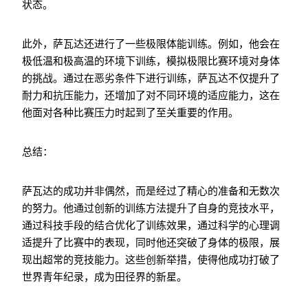
状态。
此外，萨瓦达还进行了一些极限体能训练。例如，他会在
极低温和极高温的环境下训练，模拟极限比赛环境对身体
的挑战。通过在恶劣条件下进行训练，萨瓦达不仅提升了
耐力和抗压能力，还增加了对不同环境的适应能力，这在
他面对各种比赛压力时起到了至关重要的作用。
总结：
萨瓦达的成功并非偶然，而是经过了精心的准备和无数次
的努力。他通过创新的训练方法提升了自身的竞技水平，
通过科技手段的结合优化了训练效果，通过科学的心理调
适提升了比赛中的表现，同时他还突破了身体的极限，展
现出超常的竞技能力。这些创新举措，使得他成功打破了
世界青年纪录，成为田径界的新星。