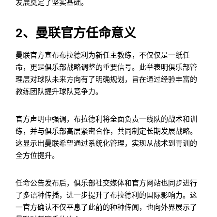
发展奠定了坚实基础。
2、曼联官方任命意义
曼联官方宣布布拉德利为新任主教练，不仅仅是一纸任
命，更是俱乐部战略调整的重要信号。此举表明俱乐部管
理层对球队未来方向有了明确规划，旨在通过经验丰富的
教练团队提升球队竞争力。
官方声明中强调，布拉德利将全面负责一线队的战术和训
练，并与俱乐部高层紧密合作，共同制定长期发展战略。
这显示出曼联希望通过系统化管理，实现从战术到青训的
全方位提升。
任命公告发布后，俱乐部社交媒体和官方网站也同步进行
了多语种传播，进一步提升了布拉德利的国际影响力。这
一官方确认不仅平息了此前的种种传闻，也向外界展示了