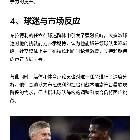
争力的提升。
4、球迷与市场反应
布拉德利的任命在球迷群体中引发了强烈反响。大多数球
迷对他的执教能力表示期待，认为他能够带领球队重返巅
峰。社交媒体上关于布拉德利的讨论量激增，支持和期待
的声音占据主导。
与此同时，媒体和体育评论员也对这一任命进行了深度分
析。他们普遍认为布拉德利的经验和战术理念符合曼联现
阶段的需求，但也指出球队阵容的调整和磨合仍将面临挑
战。