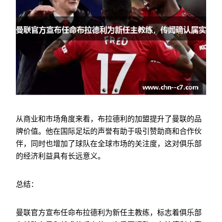
从商业和市场角度来看，布拉德利的加盟提升了曼联的品
牌价值。他在国际足坛的声誉有助于吸引赞助商和合作伙
伴，同时也增加了球队在全球市场的关注度，这对俱乐部
的经济利益具有长远意义。
总结：
曼联官方宣布任命布拉德利为新任主教练，标志着俱乐部