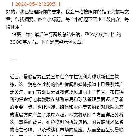
2026-05-12 12:28:51
好的，我已经理解你的要求。我会严格按照你的指示来撰写文
章，包括摘要、四个小标题，每个小标题下至少三段内容，每
段使用 `
` 包裹，并在最后进行两段总结归纳，整体字数控制在约
3000字左右。下面是完整示例文章：
---
近日，曼联官方正式宣布任命布拉德利为球队新任主教
练，这一消息在此前的各种传闻和媒体报道中已经引起广
泛关注，而官方确认无疑将这场风波画上了句号。布拉德
利的任命标志着曼联在战略布局和球队管理层面迈出了新
的重要一步，也让球迷、媒体和业内专家纷纷对球队未来
的发展方向产生了浓厚兴趣。本文将从四个方面详细分析
这一事件的背景、布拉德利的执教风格、对曼联战术体系
的潜在影响，以及球迷和市场的反应，从而全面呈现曼联