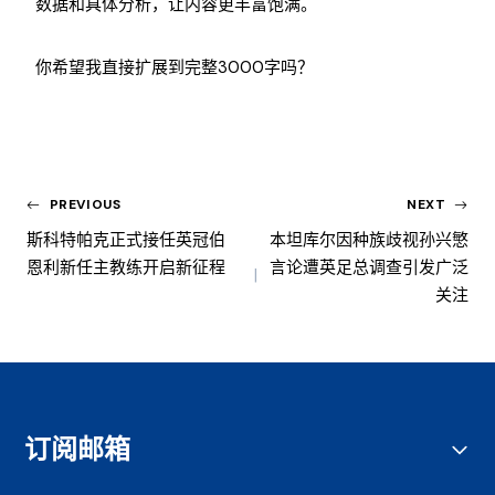
数据和具体分析，让内容更丰富饱满。
你希望我直接扩展到完整3000字吗？
PREVIOUS
NEXT
斯科特帕克正式接任英冠伯
本坦库尔因种族歧视孙兴慜
恩利新任主教练开启新征程
言论遭英足总调查引发广泛
关注
订阅邮箱