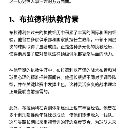
这一历史性人事任命的方方面面。
1、布拉德利执教背景
布拉德利在过去的执教经历中积累了丰富的国际和国内经
验。他曾在多家俱乐部和国家队担任主教练，带领不同层
次的球队取得了显著成绩。正是这种多元化的执教经历，
使得他具备了应对曼联这样顶级俱乐部复杂局面的能力。
在他早期的执教生涯中，布拉德利以严谨的战术布置和对
球员心理的精准把控而闻名。他擅长根据不同对手调整阵
型，并在关键比赛中发挥出色。这种灵活多变的战术理念
正是曼联当前亟需的。
此外，布拉德利在青训体系建设上也有丰富经验。他曾在
多个俱乐部推动年轻球员成长，使他们逐步融入一线队。
这与曼联长期以来重视青训的理念高度契合，为球队未来