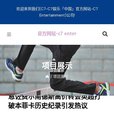
欢迎来到我们(C7-C7娱乐「中国」官方网站-C7
Entertainment)公司!
项目展示
/
项目展示
恩佐费尔南德斯高价转会英超打
破本菲卡历史纪录引发热议