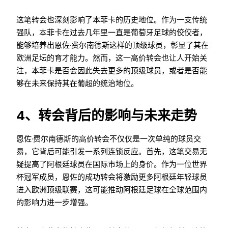
这笔转会也深刻影响了本菲卡的历史地位。作为一支传统
强队，本菲卡在过去几年里一直是葡萄牙足球的佼佼者，
能够培养出恩佐·费尔南德斯这样的顶级球员，彰显了其在
欧洲足坛的育才能力。然而，这一高价转会也让人开始关
注，本菲卡是否会因此失去更多的顶级球员，或者是否能
够在未来保持其在葡超的统治地位。
4、转会背后的影响与未来走势
恩佐·费尔南德斯的高价转会不仅仅是一次单纯的球员交
易，它背后可能引发一系列连锁反应。首先，这笔交易无
疑提高了阿根廷球员在国际市场上的身价。作为一位世界
杯冠军成员，恩佐的成功转会将激励更多阿根廷年轻球员
进入欧洲顶级联赛，这可能推动阿根廷足球在全球范围内
的影响力进一步增强。