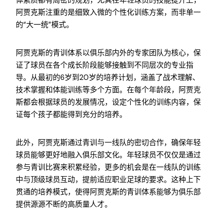
体素质都有周密的规划，尤其在年轻球员的技能提升上，
阿贾克斯注重的是细致入微的个性化训练方案，而非单一
的“大一统”模式。
阿贾克斯的青训体系以俱乐部内外的专家团队为核心，保
证了球员在各个成长阶段能够接触到不同层次的专业指
导。从最初的6岁到20岁的培养计划，涵盖了战术理解、
技术掌握和体能训练等多个方面。在每个年龄段，阿贾克
斯都会根据球员的发展情况，设定个性化的训练内容，保
证每个孩子都能得到充分的培养。
此外，阿贾克斯通过青训与一线队的密切合作，确保年轻
球员能够更好地融入俱乐部文化。年轻球员不仅仅是通过
参与青训比赛来积累经验，更多的机会是在一线队的训练
中与顶级球员互动，提前适应职业足球的要求。这种上下
贯通的培养模式，使得阿贾克斯的青训体系能够为俱乐部
提供源源不断的高质量人才。