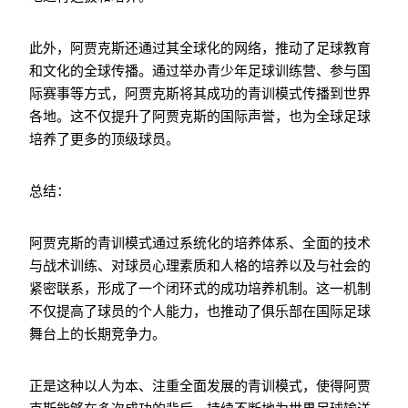
此外，阿贾克斯还通过其全球化的网络，推动了足球教育
和文化的全球传播。通过举办青少年足球训练营、参与国
际赛事等方式，阿贾克斯将其成功的青训模式传播到世界
各地。这不仅提升了阿贾克斯的国际声誉，也为全球足球
培养了更多的顶级球员。
总结：
阿贾克斯的青训模式通过系统化的培养体系、全面的技术
与战术训练、对球员心理素质和人格的培养以及与社会的
紧密联系，形成了一个闭环式的成功培养机制。这一机制
不仅提高了球员的个人能力，也推动了俱乐部在国际足球
舞台上的长期竞争力。
正是这种以人为本、注重全面发展的青训模式，使得阿贾