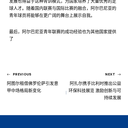
发展也得益于这种青训模式，为国家培养了大量优秀的足
球人才。随着国内联赛与国际比赛的融合，阿尔巴尼亚的
青年球员将能够在更广阔的舞台上展示自我。
最后，阿尔巴尼亚青年联赛的成功经验也为其他国家提供
了
PREVIOUS
NEXT
阿图尔租借佛罗伦萨引发意
阿扎尔携手比利时推出公益
甲中场格局新变化
环保科技展览 激励创新与可
持续发展