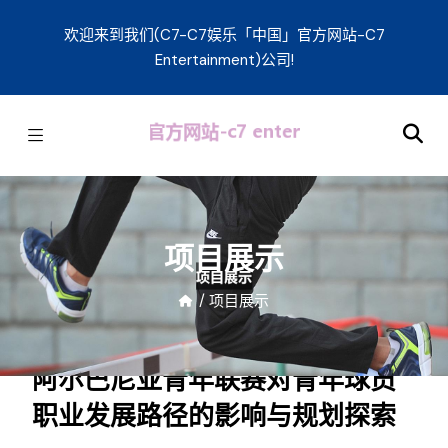
欢迎来到我们(C7-C7娱乐「中国」官方网站-C7
Entertainment)公司!
项目展示
/
项目展示
阿尔巴尼亚青年联赛对青年球员
职业发展路径的影响与规划探索