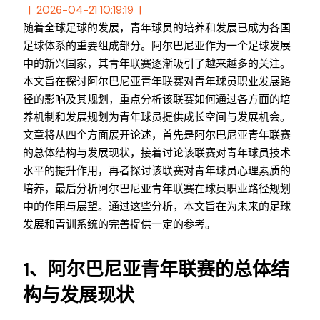
2026-04-21 10:19:19
随着全球足球的发展，青年球员的培养和发展已成为各国
足球体系的重要组成部分。阿尔巴尼亚作为一个足球发展
中的新兴国家，其青年联赛逐渐吸引了越来越多的关注。
本文旨在探讨阿尔巴尼亚青年联赛对青年球员职业发展路
径的影响及其规划，重点分析该联赛如何通过各方面的培
养机制和发展规划为青年球员提供成长空间与发展机会。
文章将从四个方面展开论述，首先是阿尔巴尼亚青年联赛
的总体结构与发展现状，接着讨论该联赛对青年球员技术
水平的提升作用，再者探讨该联赛对青年球员心理素质的
培养，最后分析阿尔巴尼亚青年联赛在球员职业路径规划
中的作用与展望。通过这些分析，本文旨在为未来的足球
发展和青训系统的完善提供一定的参考。
1、阿尔巴尼亚青年联赛的总体结
构与发展现状