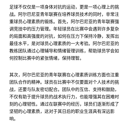
足球不仅仅是一项身体对抗的运动，更是一项心理上的挑
战。阿尔巴尼亚青年联赛在培养球员技术的同时，非常注
重球员心理素质的锻炼。首先，阿尔巴尼亚的青年联赛强
调竞技中的压力管理。年轻球员在比赛中会遇到许多复杂
的局面和高强度的对抗，如何在压力下保持冷静，发挥出
最佳水平，是对球员心理素质的一大考验。阿尔巴尼亚的
教练团队通过心理辅导和情绪管理训练，帮助球员学会如
何控制比赛中的紧张情绪，保持理智。
其次，阿尔巴尼亚的青年联赛在心理素质训练方面也注重
团队合作的精神。球员在比赛中不仅要面对个人技术的挑
战，还要与队友密切配合。团队中的互信、支持和鼓励，
不仅有助于提升球员的战术执行力，也能增强其在困难时
刻的心理韧性。通过在联赛中的经历，球员们逐渐形成了
坚韧的心理素质，这对于其日后的职业生涯具有深远影
响。