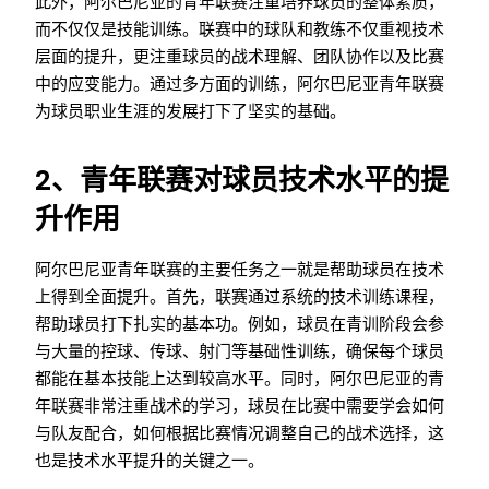
此外，阿尔巴尼亚的青年联赛注重培养球员的整体素质，
而不仅仅是技能训练。联赛中的球队和教练不仅重视技术
层面的提升，更注重球员的战术理解、团队协作以及比赛
中的应变能力。通过多方面的训练，阿尔巴尼亚青年联赛
为球员职业生涯的发展打下了坚实的基础。
2、青年联赛对球员技术水平的提
升作用
阿尔巴尼亚青年联赛的主要任务之一就是帮助球员在技术
上得到全面提升。首先，联赛通过系统的技术训练课程，
帮助球员打下扎实的基本功。例如，球员在青训阶段会参
与大量的控球、传球、射门等基础性训练，确保每个球员
都能在基本技能上达到较高水平。同时，阿尔巴尼亚的青
年联赛非常注重战术的学习，球员在比赛中需要学会如何
与队友配合，如何根据比赛情况调整自己的战术选择，这
也是技术水平提升的关键之一。