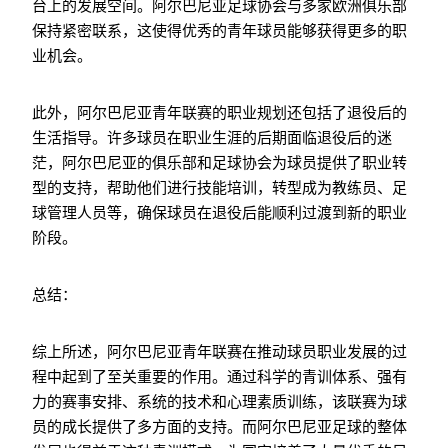
台上的发展空间。阿尔巴尼亚足球协会与多家欧洲俱乐部
保持紧密联系，这使得优秀的青年球员能够获得更多的职
业机会。
此外，阿尔巴尼亚青年联赛的职业规划还包括了退役后的
生活指导。许多球员在职业生涯的后期面临退役后的迷
茫，阿尔巴尼亚的俱乐部和足球协会为球员提供了职业转
型的支持，帮助他们进行技能培训，转型成为教练员、足
球管理人员等，确保球员在退役后能顺利过渡到新的职业
阶段。
总结：
综上所述，阿尔巴尼亚青年联赛在推动球员职业发展的过
程中起到了至关重要的作用。通过科学的青训体系、强有
力的赛事安排、系统的技术和心理素质训练，该联赛为球
员的成长提供了多方面的支持。而阿尔巴尼亚足球的整体