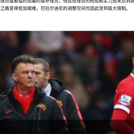
轻球员或者临时招募的替补球员，但这些球员的经验和实力远未达到
级之路变得愈加艰难，巴拉尔迪尼的调整空间也因此受到极大限制。