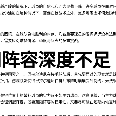
来越严峻的情况下，球员的自信心和斗志显著下降。许多球员在面对
巴拉尔迪尼在这种情况下，需要在技战术之外，更多地考虑如何激励
队的困境。在球队急需胜利的时刻，几名重要球员的发挥远远没有达
杂，需要应对球员情绪、态度与状态的多重挑战。
和阵容深度不足
的关键因素之一。巴拉尔迪尼在接手球队后，首先要面对的现实就是
打折扣。伤病频发使得巴拉尔迪尼在排兵布阵时屡屡受到制约，无法
些关键位置上的替补球员的实力远不如主力球员。这意味着，当主力
何合理调配阵容，既要兼顾阵容的稳定性，又要尽可能在短期内恢复