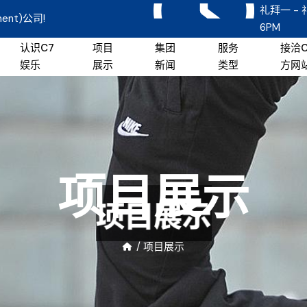
礼拜一 - 
ent)公司!
6PM
认识c7
项目
集团
服务
接洽
娱乐
展示
新闻
类型
方网
项目展示
/
项目展示