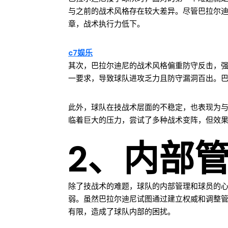
与之前的战术风格存在较大差异。尽管巴拉尔
章，战术执行力低下。
c7娱乐
其次，巴拉尔迪尼的战术风格偏重防守反击，
一要求，导致球队进攻乏力且防守漏洞百出。
此外，球队在技战术层面的不稳定，也表现为
临着巨大的压力，尝试了多种战术变阵，但效
2、内部
除了技战术的难题，球队的内部管理和球员的
弱。虽然巴拉尔迪尼试图通过建立权威和调整
有限，造成了球队内部的困扰。