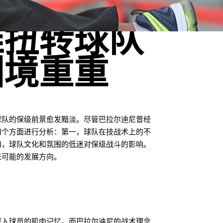
难扭转球队
困境重重
球队的保级前景愈发黯淡。尽管巴拉尔迪尼曾经
四个方面进行分析：第一，球队在技战术上的不
四，球队文化和氛围的低迷对保级战斗的影响。
来可能的发展方向。
深入球员的肌肉记忆，而巴拉尔迪尼的战术理念