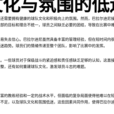
文化与氛围的低
，还需要拥有健康的球队文化和积极向上的氛围。然而，巴拉尔迪尼
内部的目标和理念不统一，球员之间缺乏必要的团结，导致在比赛中
容易失去信心。巴拉尔迪尼虽然具备丰富的管理经验，但在短时间内
低迷趋势。球员们的情绪传递至整个团队，影响了比赛中的发挥。
显。一些球员对于保级战斗的紧迫感和责任感缺乏足够的认知，这直
调整，还有如何重建球队文化，激发球员斗志的难题。
丰富的教练经验和一定的战术水平，但面临的复杂局面使得他难以在
度不足，以及球队文化和氛围低迷，这些因素共同作用，使得巴拉尔