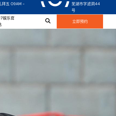
礼拜五 09AM -
芜湖市字滤洞44
号
C7娱乐官
立即预约
站