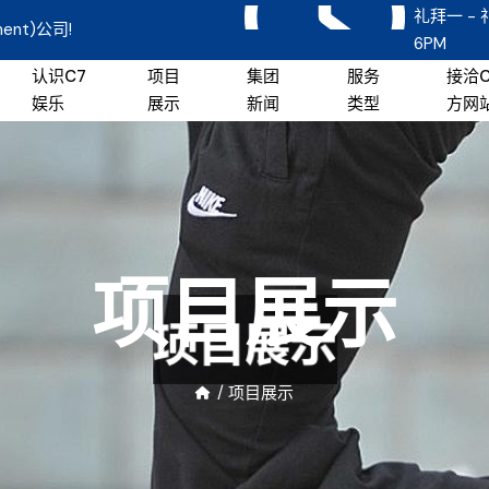
礼拜一 - 
ent)公司!
6PM
认识c7
项目
集团
服务
接洽
娱乐
展示
新闻
类型
方网
项目展示
/
项目展示