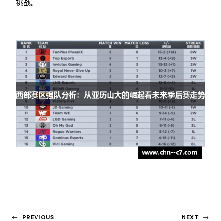
挑战。
PREVIOUS
NEXT