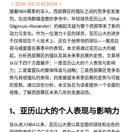
2026-03-12 10:29:59
随着NBA赛季的深入，西部赛区的强队之间的竞争愈发激
烈。在这场群雄逐鹿的争夺中，年轻球员亚历山大（Shai
Gilgeous-Alexander）的崛起无疑为整个西部带来了新的
动力与变化。作为一位潜力十足的球员，亚历山大的进步
不仅体现在个人技术上，还在于他带领的球队——俄克拉
荷马城雷霆在赛季中的表现。本文将通过亚历山大的崛
起，分析西部赛区的强队及其未来季后赛的走势。文章将
从以下四个方面展开：一是亚历山大的个人表现与影响
力；二是雷霆队的整体阵容与战略；三是西部赛区竞争态
势与其他强队的表现；四是展望未来季后赛的走势与可能
的变数。通过这些分析，本文旨在为读者提供一个全面的
视角，了解西部赛区未来几年的发展动态。
1、亚历山大的个人表现与影响力
自从进入NBA以来，亚历山大便以其全面的球技和出色的