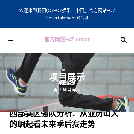
欢迎来到我们(C7-C7娱乐「中国」官方网站-C7
Entertainment)公司!
项目展示
/
项目展示
西部赛区强队分析：从亚历山大
的崛起看未来季后赛走势