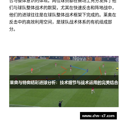
合与整体意识的体现。两位球员都在赛场上充分发挥了他
们与球队整体战术的默契，尤其在快速反击和阵地战中，
他们的进球往往是在球队整体战术框架下完成的。莱奥在
反击中的高效利用空间，是球队战术体系的有机组成部
分。