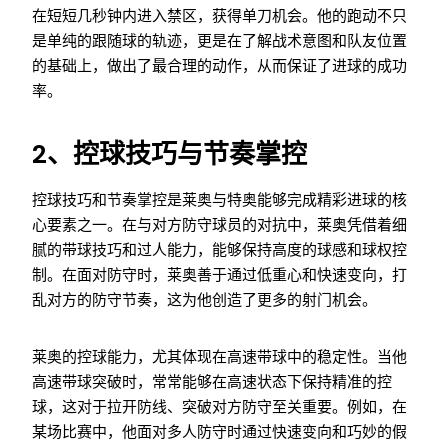
在短短几秒钟内进入禁区，获得单刀机会。他的跑动不只
是单纯的跟随球的轨迹，更是在了解战术意图和队友位置
的基础上，做出了最合理的动作，从而保证了进球的成功
率。
2、控球技巧与节奏掌控
控球技巧和节奏掌控是莱奥与特奥能够完成精彩进球的核
心要素之一。在与对方防守球员的对抗中，莱奥凭借着细
腻的带球技巧和过人能力，能够保持高度的球感和球权控
制。在面对防守时，莱奥善于通过低重心和快速变向，打
乱对方的防守节奏，这为他创造了更多的射门机会。
莱奥的控球能力，尤其体现在高速带球中的稳定性。当他
高速带球突破时，常常能够在高速状态下保持精准的控
球，这对于拉开防线、突破对方防守至关重要。例如，在
某场比赛中，他面对多人防守时通过快速变向和巧妙的假