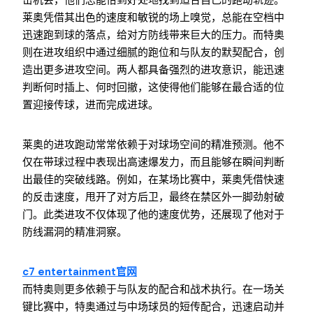
击机会，他们总能恰到好处地找到适合自己的跑动轨迹。
莱奥凭借其出色的速度和敏锐的场上嗅觉，总能在空档中
迅速跑到球的落点，给对方防线带来巨大的压力。而特奥
则在进攻组织中通过细腻的跑位和与队友的默契配合，创
造出更多进攻空间。两人都具备强烈的进攻意识，能迅速
判断何时插上、何时回撤，这使得他们能够在最合适的位
置迎接传球，进而完成进球。
莱奥的进攻跑动常常依赖于对球场空间的精准预测。他不
仅在带球过程中表现出高速爆发力，而且能够在瞬间判断
出最佳的突破线路。例如，在某场比赛中，莱奥凭借快速
的反击速度，甩开了对方后卫，最终在禁区外一脚劲射破
门。此类进攻不仅体现了他的速度优势，还展现了他对于
防线漏洞的精准洞察。
c7 entertainment官网
而特奥则更多依赖于与队友的配合和战术执行。在一场关
键比赛中，特奥通过与中场球员的短传配合，迅速启动并