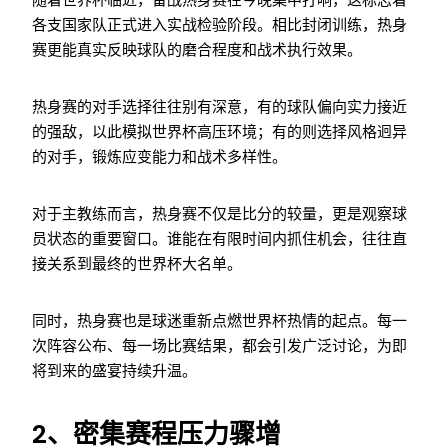
随着世界杯临近，备战热身赛在今晚集中打响，这标志着
各支国家队正式进入实战检验阶段。相比封闭训练，热身
赛更能真实反映球队的磨合程度和战术执行效果。
热身赛的对手选择往往别有深意，有的球队偏向实力接近
的强敌，以此模拟世界杯高压环境；有的则选择风格迥异
的对手，锻炼应变能力和战术多样性。
对于主教练而言，热身赛不仅是比分的较量，更是观察球
员状态的重要窗口。谁能在有限时间内抓住机会，往往直
接关系到最终的世界杯大名单。
同时，热身赛也是球迷重新点燃世界杯热情的起点。每一
次阵容公布、每一场比赛结果，都会引发广泛讨论，为即
将到来的盛宴持续升温。
2、密集赛程压力骤增