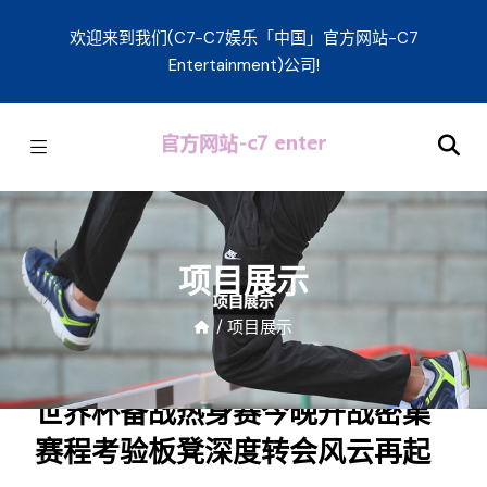
欢迎来到我们(C7-C7娱乐「中国」官方网站-C7
Entertainment)公司!
项目展示
/
项目展示
世界杯备战热身赛今晚开战密集
赛程考验板凳深度转会风云再起