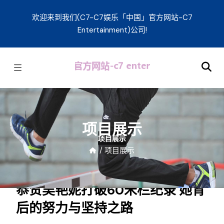
欢迎来到我们(C7-C7娱乐「中国」官方网站-C7
Entertainment)公司!
项目展示
/
项目展示
恭贺吴艳妮打破60米栏纪录 她背
后的努力与坚持之路