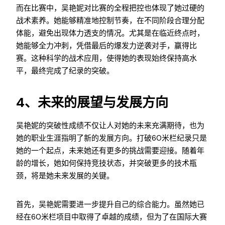
而在比赛中，吴艳妮对比赛的全程把控也体现了她过硬的
战术素养。她能够精准地控制节奏，在不同阶段合理分配
体能，避免出现体力透支的情况。尤其是在临近终点时，
她能够全力冲刺，凭借最后的爆发力逆袭对手，赢得比
赛。这种科学的战术应用，使得她的表现始终保持高水
平，最终完成了纪录的突破。
4、未来的展望与发展方向
吴艳妮的突破性成绩不仅让人对她的未来充满期待，也为
她的职业生涯指明了新的发展方向。打破60米栏纪录只是
她的一个起点，未来她还有更多的挑战需要迎接。随着年
龄的增长，她如何保持竞技状态，并突破更多的技术瓶
颈，将是她未来发展的关键。
首先，吴艳妮需要进一步提升自己的综合能力。虽然她已
经在60米栏项目中取得了卓越的成绩，但为了在国际大赛