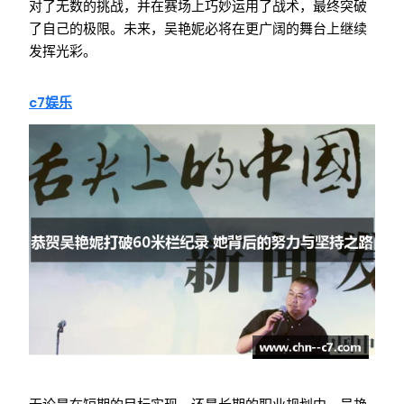
对了无数的挑战，并在赛场上巧妙运用了战术，最终突破
了自己的极限。未来，吴艳妮必将在更广阔的舞台上继续
发挥光彩。
c7娱乐