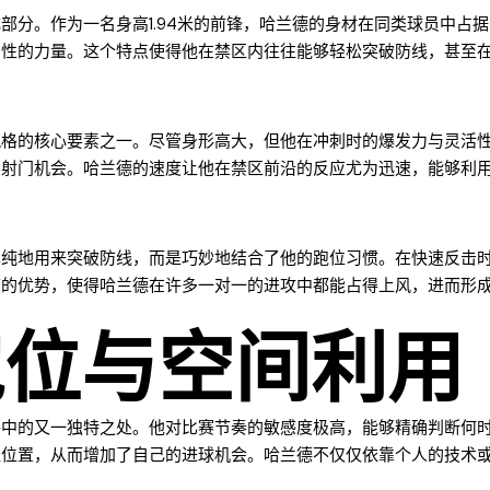
部分。作为一名身高1.94米的前锋，哈兰德的身材在同类球员中占
倒性的力量。这个特点使得他在禁区内往往能够轻松突破防线，甚至
风格的核心要素之一。尽管身形高大，但他在冲刺时的爆发力与灵活
的射门机会。哈兰德的速度让他在禁区前沿的反应尤为迅速，能够利
单纯地用来突破防线，而是巧妙地结合了他的跑位习惯。在快速反击
度的优势，使得哈兰德在许多一对一的进攻中都能占得上风，进而形
跑位与空间利用
格中的又一独特之处。他对比赛节奏的敏感度极高，能够精确判断何
佳位置，从而增加了自己的进球机会。哈兰德不仅仅依靠个人的技术