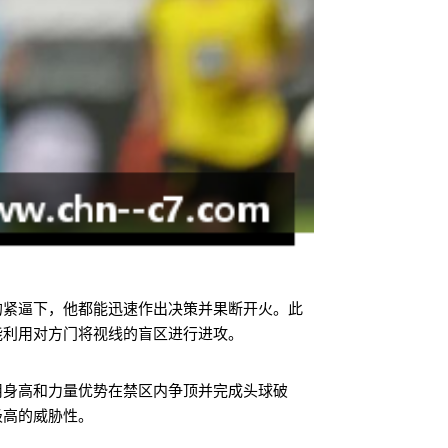
的紧逼下，他都能迅速作出决策并果断开火。此
能利用对方门将视线的盲区进行进攻。
用身高和力量优势在禁区内争顶并完成头球破
极高的威胁性。