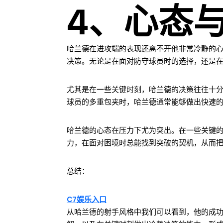
4、心态
哈兰德在进攻端的表现还离不开他非常冷静的
决策。无论是在面对防守球员时的选择，还是
尤其是在一些关键时刻，哈兰德的决策往往十
球员的多重包夹时，哈兰德通常能够做出快速
哈兰德的心态在压力下尤为突出。在一些关键
力，在面对困境时总能找到突破的契机，从而
总结：
C7娱乐入口
从哈兰德的射手风格中我们可以看到，他的成