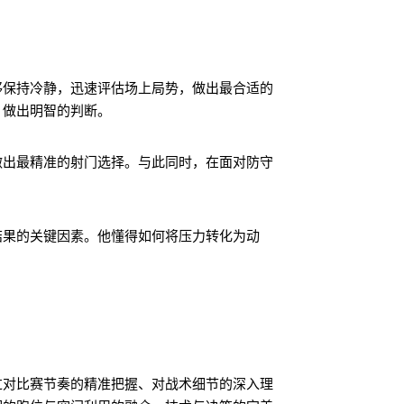
够保持冷静，迅速评估场上局势，做出最合适的
，做出明智的判断。
做出最精准的射门选择。与此同时，在面对防守
结果的关键因素。他懂得如何将压力转化为动
过对比赛节奏的精准把握、对战术细节的深入理