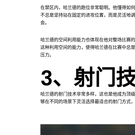
在禁区内，哈兰德的跑位非常聪明。他懂得如
不总是坚持站在固定的进攻位置，而是灵活地调
会。
哈兰德的空间利用能力也体现在他对整场比赛
这种利用空间的能力，使得哈兰德在比赛中总
压力。
3、射门
哈兰德的射门技术非常多样，这也是他成为顶
够在不同的场景下灵活选择最适合的射门方式