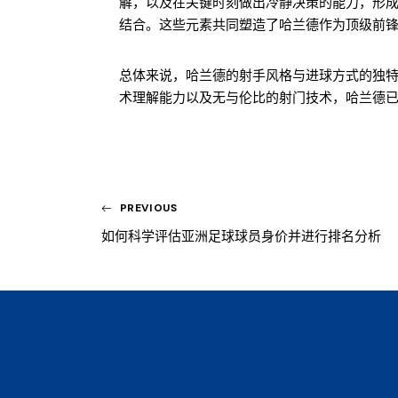
解，以及在关键时刻做出冷静决策的能力，形
结合。这些元素共同塑造了哈兰德作为顶级前
总体来说，哈兰德的射手风格与进球方式的独
术理解能力以及无与伦比的射门技术，哈兰德
PREVIOUS
如何科学评估亚洲足球球员身价并进行排名分析