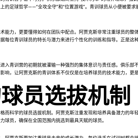
上的足球哲学——“全攻全守”和“位置游戏”。青训球员从小便被要
技术能力，更要懂得如何在团队中配合。阿贾克斯非常注重球员的整
根据每位青训球员的特长与潜力来进行个性化的训练和指导。正是这
。
在进入青训营的初期就被灌输一种强烈的集体意识与责任感。俱乐部
的影响，让阿贾克斯的青训体系不仅仅是在培养球员的技术能力，更
的球员选拔机制
严格而科学的球员选拔机制。阿贾克斯注重发现和培养具备潜力的年
潜力球员，确保在全国范围内挑选到最具天赋的球员。