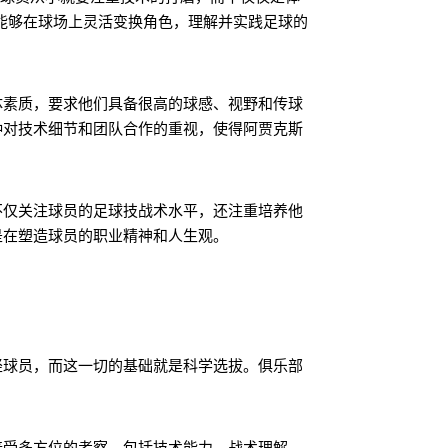
求能够在球场上灵活变换角色，理解并实践足球的
体素质，要求他们具备很高的球感、视野和传球
种对技术细节和团队合作的重视，使得阿贾克斯
不仅关注球员的足球技战术水平，还注重培养他
是在塑造球员的职业精神和人生观。
轻球员，而这一切的基础就是科学选拔。俱乐部