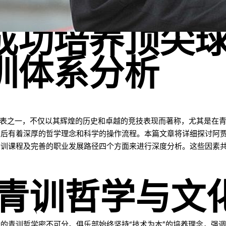
成功培养顶尖
训体系分析
的代表之一，不仅以其辉煌的历史和卓越的竞技表现而著称，尤其是在
背后有着深厚的哲学理念和科学的操作流程。本篇文章将详细探讨阿
青训课程及完善的职业发展路径四个方面来进行深度分析。这些因素
的青训哲学与文
的青训哲学密不可分。俱乐部始终坚持“技术为本”的培养理念，强