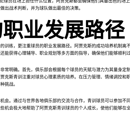
无论球员在场上担任什么位置，阿贾克斯都会确保他们具备出色的场
速做出战术判断，并为球队做出最佳的决策。
的职业发展路径
期的训练，更注重球员的职业发展路径。阿贾克斯的成功培养机制离
，还能获得心理辅导、职业规划等多方面的指导，确保他们能够顺利
得非常明确。首先，俱乐部会根据每个球员的天赋与潜力为其量身定
阿贾克斯青训注重对球员心理素质的培养。在压力管理、情绪调控和
各种挑战。
验机会。通过与世界各地俱乐部的交流与合作，青训球员可以参加不
这些机会极大地帮助了阿贾克斯青训球员的个人成长，使他们能够在