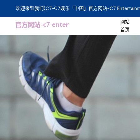
欢迎来到我们(C7-C7娱乐「中国」官方网站-C7 Entertainm
网站
首页