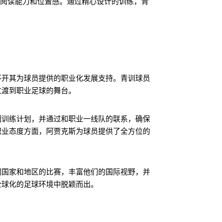
上阅读能力和位置感。通过精心设计的训练，青
不开其为球员提供的职业化发展支持。青训球员
过渡到职业足球的舞台。
制训练计划，并通过和职业一线队的联系，确保
职业态度方面，阿贾克斯为球员提供了全方位的
同国家和地区的比赛，丰富他们的国际视野，并
全球化的足球环境中脱颖而出。