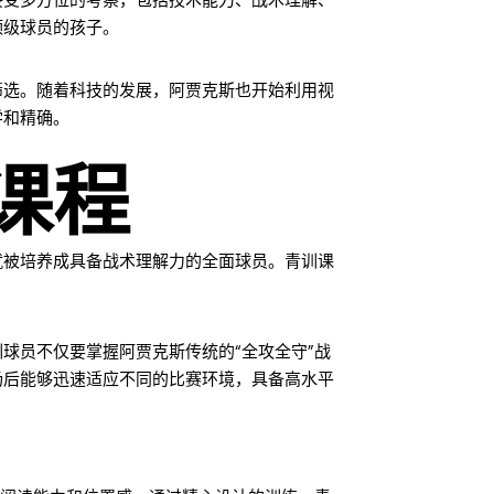
接受多方位的考察，包括技术能力、战术理解、
顶级球员的孩子。
筛选。随着科技的发展，阿贾克斯也开始利用视
学和精确。
课程
就被培养成具备战术理解力的全面球员。青训课
球员不仅要掌握阿贾克斯传统的“全攻全守”战
场后能够迅速适应不同的比赛环境，具备高水平