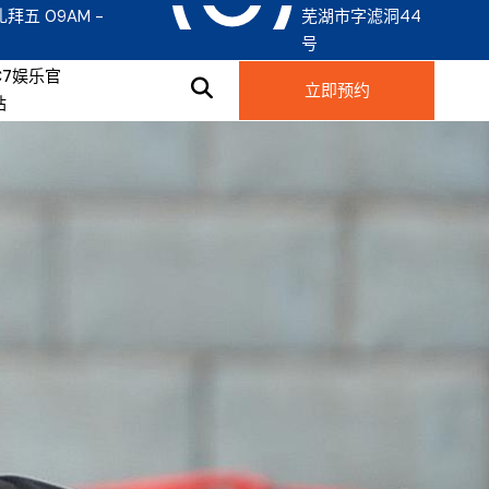
礼拜五 09AM -
芜湖市字滤洞44
号
C7娱乐官
立即预约
站