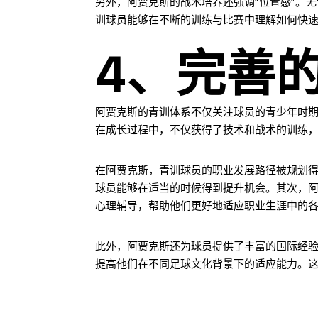
另外，阿贾克斯的战术培养还强调“位置感”。
训球员能够在不断的训练与比赛中理解如何快
4、完善
阿贾克斯的青训体系不仅关注球员的青少年时
在成长过程中，不仅获得了技术和战术的训练
在阿贾克斯，青训球员的职业发展路径被规划
球员能够在适当的时候得到提升机会。其次，
心理辅导，帮助他们更好地适应职业生涯中的
此外，阿贾克斯还为球员提供了丰富的国际经
提高他们在不同足球文化背景下的适应能力。