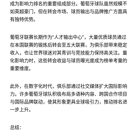
成为影响力排名的重要组成部分。葡萄牙球队虽然规模不
如英超豪门，但在转会市场、球员输出与品牌推广方面具
有独特优势。
葡萄牙联赛长期作为“人才输出中心”，大量优质球员通过
在本国联赛的锻炼后转会至五大联赛，为俱乐部带来稳定
收入，也让世界球迷对其青训与竞技能力保持高关注。量
化影响力时，这些转会收益与球员曝光度成为榜单考量的
重要维度。
此外，在数字化时代，俱乐部通过社交媒体扩大国际影响
力。许多葡萄牙球队积极布局多语种内容、跨国合作项目
与国际品牌联动，使其形象更具全球吸引力，推动排名进
一步上升。
总结：