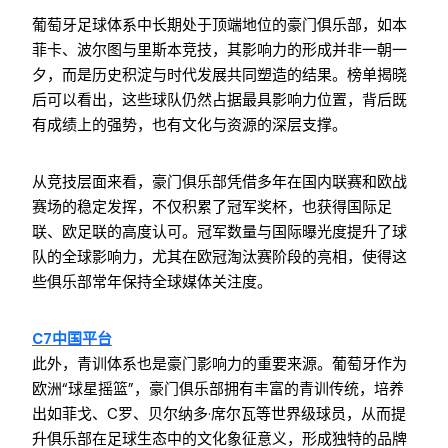
葡萄牙足球体系中长期处于顶端地位的豪门俱乐部，如本
菲卡、波尔图与里斯本竞技，其影响力的形成并非一朝一
夕，而是历史积淀与时代发展共同塑造的结果。榜单揭晓
后可以看出，这些球队仍然占据最具影响力位置，背后既
有成绩上的强势，也有文化与资源的深层支撑。
从竞技层面来看，豪门俱乐部凭借多年在国内联赛和欧战
赛场的稳定发挥，不仅积累了冠军奖杯，也获得国际足
联、欧足联的高度认可。冠军数量与国际曝光度提升了球
队的全球影响力，尤其在欧冠淘汰赛阶段的亮相，使得这
些俱乐部常年保持全球媒体关注度。
C7中国平台
此外，青训体系也是豪门影响力的重要来源。葡萄牙作为
欧洲“球星摇篮”，豪门俱乐部拥有丰富的青训传统，培养
出如菲戈、C罗、贝尔纳多·席尔瓦等世界级球员，从而提
升俱乐部在足球生态中的文化象征意义，形成独特的品牌