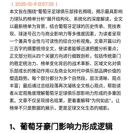
2025-12-11 12:57:35
本文旨在围绕“葡萄牙足球俱乐部排名揭晓，揭示最具影响
力球队的榜单分析”展开结构化、系统化的深度解读，全文
以最新榜单为背景，结合葡萄牙足球的历史传承、竞技表
现、球迷号召力与商业影响力等多维度因素，为读者呈现
一个兼具专业性与可读性的综合分析视角。文章开篇以约
三百字的摘要统领全文，使读者能够迅速把握分析重点；
正文部分则从四个关键方向进行细致剖析，包括传统豪门
的稳定统治力、榜单变化背后的战术革新、区域文化对俱
乐部成长的推动作用以及商业化时代中俱乐部品牌价值的
塑造趋势。每个部分都分为多个自然段，层次清晰、观点
丰富；最后通过总结段落再次凝练全文核心观点，帮助读
者从宏观角度理解葡萄牙足球俱乐部影响力形成的多重因
素。文章不仅呈现排名结果，更着重解释“为何如此”，让
榜单不只是数据的展示，更是足球文化生态的缩影。
1、葡萄牙豪门影响力形成逻辑