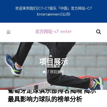
欢迎来到我们(C7-C7娱乐「中国」官方网站-C7
Entertainment)公司!
项目展示
/
项目展示
葡萄牙足球俱乐部排名揭晓 揭示
最具影响力球队的榜单分析