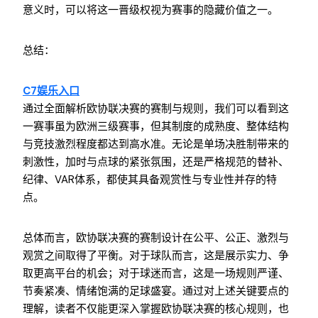
意义时，可以将这一晋级权视为赛事的隐藏价值之一。
总结：
C7娱乐入口
通过全面解析欧协联决赛的赛制与规则，我们可以看到这
一赛事虽为欧洲三级赛事，但其制度的成熟度、整体结构
与竞技激烈程度都达到高水准。无论是单场决胜制带来的
刺激性，加时与点球的紧张氛围，还是严格规范的替补、
纪律、VAR体系，都使其具备观赏性与专业性并存的特
点。
总体而言，欧协联决赛的赛制设计在公平、公正、激烈与
观赏之间取得了平衡。对于球队而言，这是展示实力、争
取更高平台的机会；对于球迷而言，这是一场规则严谨、
节奏紧凑、情绪饱满的足球盛宴。通过对上述关键要点的
理解，读者不仅能更深入掌握欧协联决赛的核心规则，也