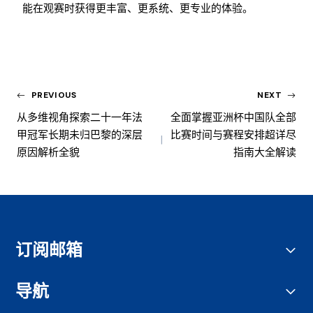
能在观赛时获得更丰富、更系统、更专业的体验。
PREVIOUS
NEXT
从多维视角探索二十一年法
全面掌握亚洲杯中国队全部
甲冠军长期未归巴黎的深层
比赛时间与赛程安排超详尽
原因解析全貌
指南大全解读
订阅邮箱
导航