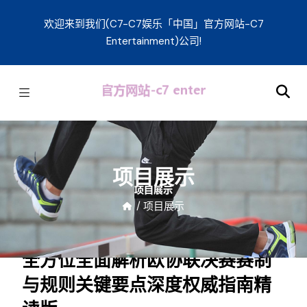
欢迎来到我们(C7-C7娱乐「中国」官方网站-C7
Entertainment)公司!
项目展示
/
项目展示
全方位全面解析欧协联决赛赛制
与规则关键要点深度权威指南精