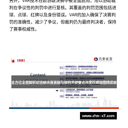
另外，VAR技术在欧协联决赛中被全面启用，用以协助裁
判在争议性的判罚中进行复核。其覆盖的判罚范围包括进
球、点球、红牌以及身份错误。VAR的加入确保了决赛判
罚的准确性，减少了争议，但裁判仍为最终判决者，保持
了赛事权威性。