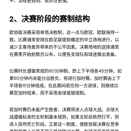
平、流程更透明、观赏性更强。
2、决赛阶段的赛制结构
欧协联决赛采用单场决胜制，这一点与欧冠、欧联保持一
致。比赛通常安排在欧足联提前确定的中立场地进行，以
减少主客场差异带来的不公平因素。决赛场地的选择通常
在赛季开始前数月公布，以便各支球队和球迷做出准备。
比赛时长遵循常规的90分钟制，即上下半场各45分钟。如
果90分钟内未能分出胜负，将进行加时赛。加时赛由上下
半场各15分钟组成，在此期间若任何一方进球，则继续比
赛至加时结束，而不采用金球或银球制。
若加时赛仍未能产生胜者，决赛将进入点球大战。点球大
战遵循标准的五轮制基本规则，如果五轮后依然打平，则
进入突然死亡阶段。正是这一制度，使欧协联决赛在竞争