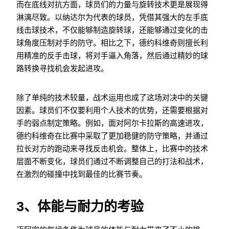
而在底线对抗方面，球员们的力量与旋转技术更是展现得
淋漓尽致。以纳达尔为代表的球员，凭借其强大的左手底
线击球技术，不仅能够制造旋转球，还能够通过变化的击
球角度压制对手的防守。相比之下，德约科维奇则擅长利
用精准的反手击球，将对手逼入角落，然后通过精妙的球
路转换寻找机会发起进攻。
除了单纯的技术较量，战术运用也成了这场对决中的关键
因素。球员们不仅要利用个人技术的优势，还需要根据对
手的弱点制定策略。例如，面对阿尔卡拉斯的高速进攻，
德约科维奇在比赛中采取了更加稳健的防守策略，并通过
拉长对方的跑动来寻找反击机会。整体上，比赛中的技术
层面不断变化，球员们通过不断调整自己的打法和战术，
在激烈的碰撞中找到最佳的比赛节奏。
3、体能与耐力的考验