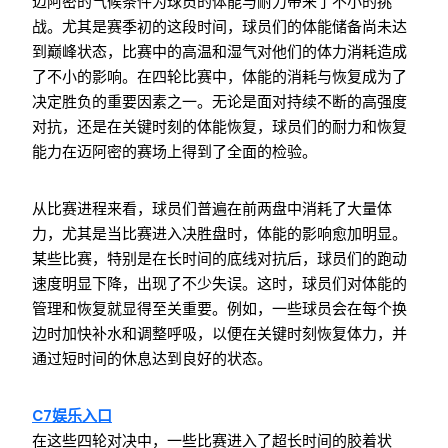
迈阿密的气候条件为球员的体能与耐力带来了不小的挑
战。尤其是赛季初的这段时间，球员们的体能储备尚未达
到巅峰状态，比赛中的高温和湿气对他们的体力消耗造成
了不小的影响。在四轮比赛中，体能的消耗与恢复成为了
决定胜负的重要因素之一。无论是面对持续不断的高强度
对抗，还是在关键时刻的体能恢复，球员们的耐力和恢复
能力在迈阿密的赛场上得到了全面的检验。
从比赛进程来看，球员们普遍在前两盘中消耗了大量体
力，尤其是当比赛进入决胜盘时，体能的影响愈加明显。
某些比赛，特别是在长时间的底线对抗后，球员们的跑动
速度明显下降，出现了不少失误。这时，球员们对体能的
管理和恢复就显得至关重要。例如，一些球员会在每个换
边时加快补水和调整呼吸，以便在关键时刻恢复体力，并
通过短时间的休息达到良好的状态。
C7娱乐入口
在这些四轮对决中，一些比赛进入了超长时间的胶着状