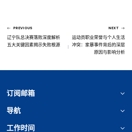
PREVIOUS
NEXT
辽宁队总决赛落败深度解析
运动员职业荣誉与个人生活
五大关键因素揭示失败根源
冲突：家暴事件背后的深层
原因与影响分析
订阅邮箱
导航
工作时间