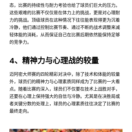
态，比赛的持续性与耐力考验也给了球员们巨大的压力。
这些艰难的比赛不仅仅是在体力上的挑战，更是对心理耐
力的挑战。顶级球员在这种情况下往往能表现得更为沉着
冷静，他们通过控制比赛节奏、通过不断的战术调整来减
轻体能的消耗，从而保证自己在比赛后期依然能保持足够
的竞争力。
4、精神力与心理战的较量
迈阿密大师赛的四轮精彩对决中，除了技术和体能的较量
外，球员们的精神力与心理素质同样成为了比赛的一大看
点。随着比赛的深入，球员们不仅要在技术上战胜对手，
还要在心理上保持强大的自信与冷静。尤其是在决胜局或
者关键分数的处理上，球员的心理素质往往决定了比赛的
最终走向。