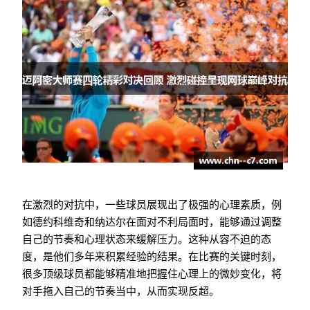
在激烈的对抗中，一些球员展现出了极强的心理素质，例
如德约科维奇和纳达尔在面对不利局面时，能够通过调整
自己的节奏和心理状态来缓解压力。这种从容不迫的态
度，是他们多年来积累经验的结果。在比赛的关键时刻，
很多顶级球员都能够精准地把握住心理上的微妙变化，将
对手拖入自己的节奏当中，从而实现反超。