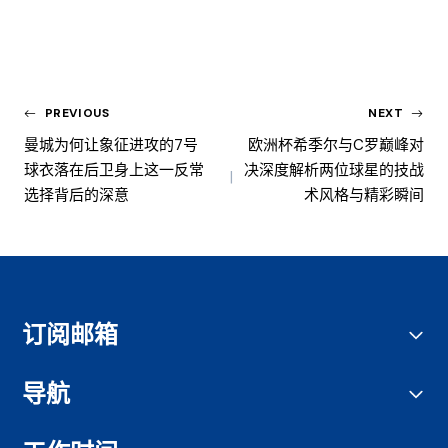
PREVIOUS
NEXT
曼城为何让象征进攻的7号
欧洲杯希季尔与C罗巅峰对
球衣落在后卫身上这一反常
决深度解析两位球星的技战
选择背后的深意
术风格与精彩瞬间
订阅邮箱
导航