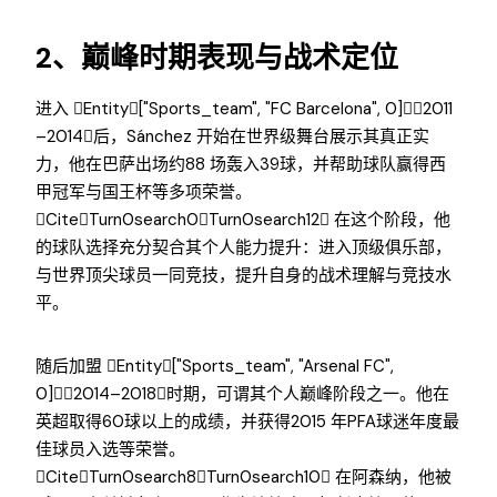
2、巅峰时期表现与战术定位
进入 entity["sports_team", "FC Barcelona", 0]（2011
–2014）后，Sánchez 开始在世界级舞台展示其真正实
力，他在巴萨出场约88 场轰入39球，并帮助球队赢得西
甲冠军与国王杯等多项荣誉。
citeturn0search0turn0search12 在这个阶段，他
的球队选择充分契合其个人能力提升：进入顶级俱乐部，
与世界顶尖球员一同竞技，提升自身的战术理解与竞技水
平。
随后加盟 entity["sports_team", "Arsenal FC",
0]（2014–2018）时期，可谓其个人巅峰阶段之一。他在
英超取得60球以上的成绩，并获得2015 年PFA球迷年度最
佳球员入选等荣誉。
citeturn0search8turn0search10 在阿森纳，他被