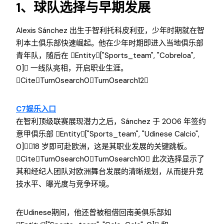
1、球队选择与早期发展
Alexis Sánchez 出生于智利托科皮利亚，少年时期就在智
利本土俱乐部快速崛起。他在少年时期即进入当地俱乐部
青年队，随后在 entity["sports_team", "Cobreloa",
0] 一线队亮相，开启职业生涯。
citeturn0search0turn0search12
C7娱乐入口
在智利顶级联赛展现潜力之后，Sánchez 于 2006 年签约
意甲俱乐部 entity["sports_team", "Udinese Calcio",
0]，18 岁即可赴欧洲，这是其职业发展的关键跳板。
citeturn0search0turn0search10 此次选择显示了
其和经纪人团队对欧洲舞台发展的清晰规划，从而提升竞
技水平、曝光度与竞争环境。
在Udinese期间，他还曾被租借回南美俱乐部如