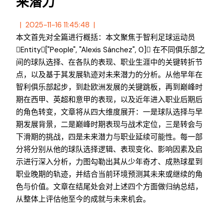
来潜力
2025-11-16 11:45:48
本文首先对全篇进行概括：本文聚焦于智利足球运动员
entity["people", "Alexis Sánchez", 0] 在不同俱乐部之
间的球队选择、在各队的表现、职业生涯中的关键转折节
点，以及基于其发展轨迹对未来潜力的分析。从他早年在
智利俱乐部起步，到赴欧洲发展的关键跳板，再到巅峰时
期在西甲、英超和意甲的表现，以及近年进入职业后期后
的角色转变，文章将从四大维度展开：一是球队选择与早
期发展背景，二是巅峰时期表现与战术定位，三是转会与
下滑期的挑战，四是未来潜力与职业延续可能性。每一部
分将分别从他的球队选择逻辑、表现变化、影响因素及启
示进行深入分析，力图勾勒出其从少年奇才、成熟球星到
职业晚期的轨迹，并结合当前环境预测其未来或继续的角
色与价值。文章在结尾处会对上述四个方面做归纳总结，
从整体上评估他至今的成就与未来机会。