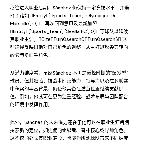
尽管进入职业后期，Sánchez 仍保持一定竞技水平，并选
择了诸如 entity["sports_team", "Olympique De
Marseille", 0]、再次回到意甲及最新加盟
entity["sports_team", "Sevilla FC", 0] 等球队以延续
其职业生涯。citeturn0search0turn0search3 这
些选择反映出他对自己角色的调整：从主打进攻尖刀转向
经验与多面手角色。
从潜力维度看，虽然Sánchez 不再是巅峰时期的“爆发型”
球员，但其经验、技战术阅读能力、领导力以及在多联赛
中积累的丰富背景，仍使他具备在适当位置继续贡献价
值。例如，他或可在更为注重经验、战术布局与团队配合
的环境中发挥作用。
此外，Sánchez 的未来潜力还在于他可以在职业生涯后期
探索新的定位，如更偏向组织者、替补核心或导师角色。
这不仅能延长其职业寿命，也能为所处球队带来不同维度