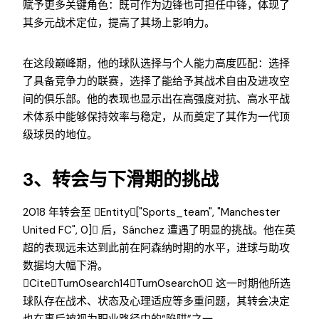
赋予更多关键角色：既可作为边锋也可担任中锋，体现了
其多元战术定位，提高了其场上影响力。
在这段巅峰期，他的球队选择与个人能力高度匹配：选择
了具备竞争力的联赛，选择了能给予其战术自由及进攻空
间的俱乐部。他的表现也显示出在高强度对抗、高水平战
术体系中能够保持效率与稳定，从而奠定了其作为一代顶
级球员的地位。
3、转会与下滑期的挑战
2018 年转会至 entity["sports_team", "Manchester
United FC", 0] 后，Sánchez 遭遇了明显的挑战。他在英
超的表现远未达到此前在阿森纳时期的水平，进球与助攻
数据均大幅下滑。
citeturn0search14turn0search0 这一时期他所选
球队存在战术、状态及心理适应等多重问题，其转会决定