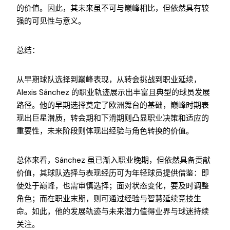
的价值。因此，其未来虽不可与巅峰相比，但依然具有较
强的可见性与意义。
总结：
从早期球队选择到巅峰表现，从转会挑战到职业延续，
Alexis Sánchez 的职业轨迹展示出丰富且典型的球员发展
路径。他的早期选择奠定了欧洲舞台的基础，巅峰时期表
现出巨星潜质，转会期和下滑期则凸显职业决策和适应的
重要性，未来阶段则体现出经验与角色转换的价值。
总体来看，Sánchez 虽已渐入职业晚期，但依然具备贡献
价值，其球队选择与表现经历可为年轻球员提供借鉴：即
使处于巅峰，也需审慎选择；面对状态变化，要及时调整
角色；而在职业末期，则可通过经验与智慧延续竞技生
命。如此，他的发展轨迹与未来潜力值得业界与球迷持续
关注。