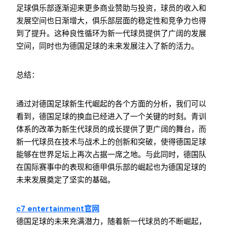
足球俱乐部逐渐迎来更多商业赞助与投资，球员的收入和
发展空间也日渐增大，俱乐部层面的稳定性和竞争力也得
到了提升。这种良性循环为新一代球员提供了广阔的发展
空间，同时也为德国足球的未来发展注入了新的活力。
总结：
通过对德国足球新生代崛起的各个方面的分析，我们可以
看到，德国足球的换血已经进入了一个关键的时刻。青训
体系的改革为新生代球员的成长提供了更广阔的舞台，而
新一代球员在技术与战术上的创新和突破，使得德国足球
能够在世界足坛上再次占据一席之地。与此同时，德国队
在国际赛事中的表现和德甲俱乐部的崛起也为德国足球的
未来发展奠定了坚实的基础。
c7 entertainment官网
德国足球的未来充满潜力，随着新一代球员的不断崛起，