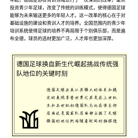
年起，德国足协在青训领域进行了一次深刻的改革，重点
投资青少年足球，改变了传统的训练模式，使得德国足球
能够为未来输送更多的年轻人才。这一改革的核心在于对
基础设施的建设和青训人才的培养。全国范围内的青少年
培训系统使得足球的培养不再局限于个别俱乐部，而是遍
布全德，球员的选材更加广泛，人才库也更加深厚。