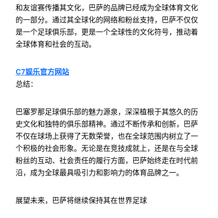
和友谊赛传播其文化，巴萨的品牌已经成为全球体育文化
的一部分。通过其全球化的网络和粉丝支持，巴萨不仅仅
是一个足球俱乐部，更是一个全球性的文化符号，推动着
全球体育和社会的互动。
C7娱乐官方网站
总结：
巴塞罗那足球俱乐部的魅力源泉，深深植根于其悠久的历
史文化和独特的俱乐部精神。通过不断传承和创新，巴萨
不仅在球场上获得了无数荣誉，也在全球范围内树立了一
个积极的社会形象。无论是在竞技成就上，还是在与全球
粉丝的互动、社会责任的履行方面，巴萨始终走在时代前
沿，成为全球最具吸引力和影响力的体育品牌之一。
展望未来，巴萨将继续保持其在世界足球