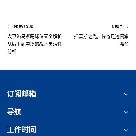
PREVIOUS
NEXT
大卫路易斯踢球位置全解析
托雷斯之光，传奇足迹闪耀
从后卫到中场的战术灵活性
舞台
分析
订阅邮箱
导航
工作时间