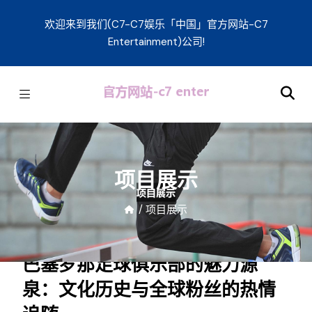
欢迎来到我们(C7-C7娱乐「中国」官方网站-C7
Entertainment)公司!
项目展示
/
项目展示
巴塞罗那足球俱乐部的魅力源
泉：文化历史与全球粉丝的热情