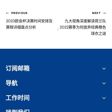
PREVIOUS
NEXT
2023欧会杯决赛时间安排及
九大视角深度解读荷兰队
赛程详细盘点分析
2022赛季为何放弃经典橙色
球衣之谜
订阅邮箱
导航
工作时间