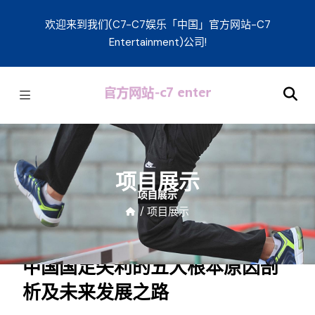
欢迎来到我们(C7-C7娱乐「中国」官方网站-C7
Entertainment)公司!
项目展示
/
项目展示
中国国足失利的五大根本原因剖
析及未来发展之路