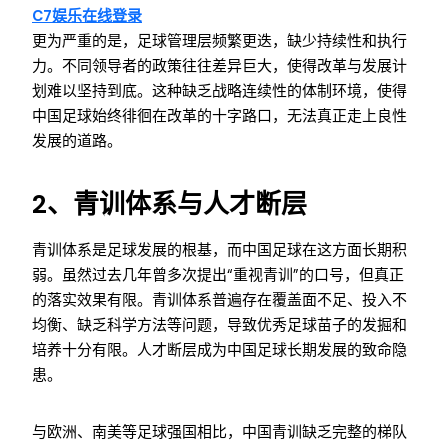
C7娱乐在线登录
更为严重的是，足球管理层频繁更迭，缺少持续性和执行
力。不同领导者的政策往往差异巨大，使得改革与发展计
划难以坚持到底。这种缺乏战略连续性的体制环境，使得
中国足球始终徘徊在改革的十字路口，无法真正走上良性
发展的道路。
2、青训体系与人才断层
青训体系是足球发展的根基，而中国足球在这方面长期积
弱。虽然过去几年曾多次提出“重视青训”的口号，但真正
的落实效果有限。青训体系普遍存在覆盖面不足、投入不
均衡、缺乏科学方法等问题，导致优秀足球苗子的发掘和
培养十分有限。人才断层成为中国足球长期发展的致命隐
患。
与欧洲、南美等足球强国相比，中国青训缺乏完整的梯队