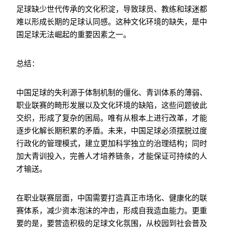
足球缺少世代传承的文化积淀，导致球员、教练和球迷都
难以形成长期的足球认同感。这种文化环境的缺失，是中
国足球无法崛起的重要因素之一。
总结：
中国足球的失利源于体制机制的僵化、青训体系的薄弱、
职业联赛的畸形发展以及文化环境的缺陷，这些问题彼此
交织，形成了复杂的困局。唯有从根本上进行改革，才能
逐步化解长期积累的矛盾。未来，中国足球必须摆脱过度
行政化的管理模式，建立更加科学独立的治理结构；同时
加大青训投入，完善人才培养链条，才能保证可持续的人
才输送。
在职业联赛层面，中国需要打造真正市场化、健康化的联
赛体系，减少资本泡沫的冲击，形成自我造血能力。更重
要的是，要营造积极的足球文化氛围，从校园到社会普及