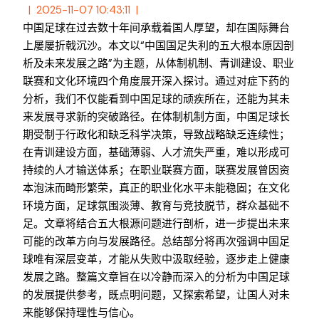
2025-11-07 10:43:11
中国足球在过去数十年间承载着国人厚望，却在国际舞台
上屡屡折戟沉沙。本文以“中国国足失利的五大根本原因剖
析及未来发展之路”为主题，从体制机制、青训建设、职业
联赛和文化环境四个角度展开深入探讨。通过对症下药的
分析，我们不仅能看到中国足球的顽疾所在，还能为其未
来发展寻求新的突破路径。在体制机制方面，中国足球长
期受制于行政化和缺乏科学决策，导致战略缺乏连续性；
在青训建设方面，基础薄弱、人才流失严重，难以形成可
持续的人才输送体系；在职业联赛方面，联赛发展曾因资
本泡沫而畸形繁荣，真正的职业化水平未能稳固；在文化
环境方面，足球氛围淡薄、教育与竞技脱节，群众基础不
足。文章将结合五大根源问题进行剖析，进一步提出未来
可能的改革方向与发展路径。总结部分将再次强调中国足
球唯有深层变革，才能从失败中汲取经验，逐步走上健康
发展之路。整篇文章旨在以冷静而深入的分析为中国足球
的发展提供参考，既点明问题，又探索希望，让国人对未
来能够保持理性与信心。