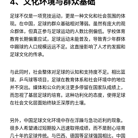
4、文化环境与群众基础
足球不仅是一项竞技运动，更是一种文化和社会氛围的体
现。在中国，足球的群众基础相对薄弱。虽然有庞大的观
众群体，但真正参与足球运动的人数比例偏低。学校体育
教育长期偏重应试，足球运动未能普及，导致青少年群体
中踢球的人口规模远远不足。这直接影响了人才的发掘和
足球文化的传承。
与此同时，社会整体对足球的认知和支持度不足。相比篮
球、乒乓球等项目，足球在教育体系和社会环境中的地位
并不突出。媒体和公众的关注更多停留在国家队成绩上，
而忽视了基层足球的培育。这种功利化的态度，使得足球
在社会文化层面始终缺乏深厚的土壤。
另外，中国足球文化环境中存在浮躁与急功近利的现象。
很多人希望通过短期投入迅速取得成绩，而不是耐心培育
几十年的足球传统。与巴西、德国等足球强国相比，中国