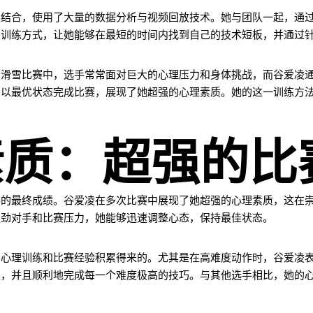
技结合，使用了大量的数据分析与视频回放技术。她与团队一起，通
的训练方式，让她能够在最短的时间内找到自己的技术短板，并通过
。滑雪比赛中，选手常常面对巨大的心理压力和身体挑战，而谷爱凌
，以最优状态完成比赛，展现了她超强的心理素质。她的这一训练方
素质：超强的比
手的最终成绩。谷爱凌在多次比赛中展现了她超强的心理素质，这在
强劲对手和比赛压力，她能够迅速调整心态，保持最佳状态。
的心理训练和比赛经验积累得来的。尤其是在高难度动作时，谷爱凌
定，并且顺利地完成每一个难度极高的技巧。与其他选手相比，她的