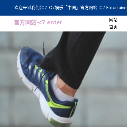
欢迎来到我们(C7-C7娱乐「中国」官方网站-C7 Entertainm
网站
首页