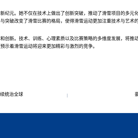
个新纪元。她不仅在技术上做出了创新突破，推动了滑雪项目的多元
新与突破改变了滑雪比赛的格局，使得滑雪运动更加注重技术与艺术
放和创新。技术、训练、心理素质以及比赛策略的多维度发展，将推
，预示着滑雪运动将迎来更加精彩与激烈的竞争。
继续统治全球