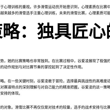
对于心理训练的重视。许多滑雪运动员开始意识到，心理素质在比赛
了越来越多的滑雪选手注重心理训练，未来的滑雪比赛，心理素质可
策略：独具匠心
优势，她的比赛策略也非常独到。在比赛过程中，谷爱凌展现了极强
确的动作规划与对比赛节奏的掌控起到了决定性作用。
策略。在一些关键时刻，谷爱凌敢于冒险，选择最具挑战性的高难度
是对赛道特点的深刻理解与对自己能力的精准把握。谷爱凌的这一策
理安排的体现。
仿的对象。滑雪比赛不再仅仅是对技术的较量，选手的战术安排与比