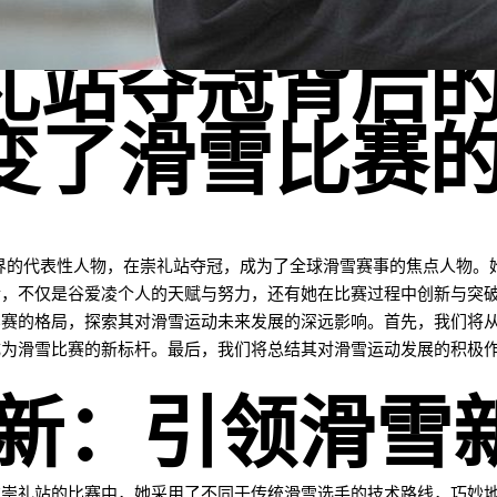
礼站夺冠背后
变了滑雪比赛
雪界的代表性人物，在崇礼站夺冠，成为了全球滑雪赛事的焦点人物
后，不仅是谷爱凌个人的天赋与努力，还有她在比赛过程中创新与突
比赛的格局，探索其对滑雪运动未来发展的深远影响。首先，我们将
成为滑雪比赛的新标杆。最后，我们将总结其对滑雪运动发展的积极
创新：引领滑雪
在崇礼站的比赛中，她采用了不同于传统滑雪选手的技术路线，巧妙