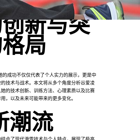
的创新与突
的格局
。她的成功不仅仅代表了个人实力的展示，更是中
破的技术与战术。本文将从多个角度分析谷爱凌
从她的技术创新、训练方法、心理素质以及比赛
作用，以及未来可能带来的更多变化。
新潮流
地结合了现代滑雪技术与个人特点，展现了极高