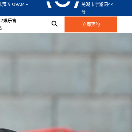
礼拜五 09AM -
芜湖市字滤洞44
号
C7娱乐官
立即预约
站