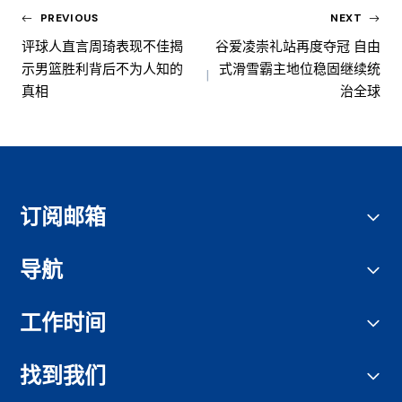
PREVIOUS
NEXT
评球人直言周琦表现不佳揭
谷爱凌崇礼站再度夺冠 自由
示男篮胜利背后不为人知的
式滑雪霸主地位稳固继续统
真相
治全球
订阅邮箱
导航
工作时间
找到我们