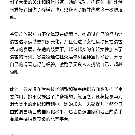
引了大量的关注和媒体报道。她的成功，不仅为国内外滑
雪爱好者提供了榜样，也让更多人了解并热爱这一极限运
动。
谷爱凌的影响力不仅体现在成绩上，她通过自己的努力让
滑雪这项运动更加多元化，并且促进了女性运动员在滑雪
领域的发展。在她的鼓舞下，越来越多的年轻女性加入了
滑雪的行列。谷爱凌通过社交媒体和各种宣传平台，分享
自己的滑雪心得与经验，激励了无数人去挑战自己，超越
极限。
此外，谷爱凌在滑雪技术创新和赛事组织方面也发挥了重
要作用。她不仅提出了许多新的训练理念，还积极参与到
滑雪赛事的组织和策划中。她的加入，无疑提升了整个自
由式滑雪项目的国际化水平，也让更多国家和地区的选手
有机会接触到顶级的比赛平台。