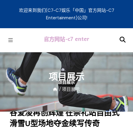
欢迎来到我们(C7-C7娱乐「中国」官方网站-C7
Entertainment)公司!
项目展示
/
项目展示
谷爱凌再创辉煌 在崇礼站自由式
滑雪U型场地夺金续写传奇