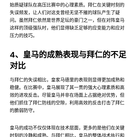
始质疑球队在高压比赛中的心理素质。拜仁在关键时刻的
失误频发，让人们对这支曾经无坚不摧的球队产生了疑
问。虽然拜仁依然是世界足坛的豪门之一，但在对阵皇马
这样的顶级强队时，他们显得缺乏足够的应变能力和应对
压力的技巧。
4、皇马的成熟表现与拜仁的不足
对比
与拜仁的失误相比，皇家马德里的表现则显得更加成熟和
稳健。在比赛中，皇马展现了其一贯的强大心理素质和高
效的进攻反击。尽管皇马并非在场面上占据绝对优势，但
他们抓住了拜仁防线的空隙，利用高效的反击打击了拜仁
的脆弱防守。
皇马的成功不仅仅体现在技术层面，更多的是他们在关键
时刻的冷静和成熟。与拜仁相比，皇马的整体战术执行和