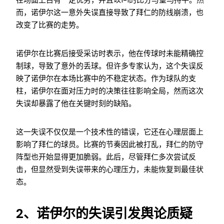
在场面上占有一定优势，并且以1-1的比分与皇马持平。然
而，诺伊尔这一意外失误直接导致了拜仁的防线崩溃，也
改变了比赛的走势。
诺伊尔在比赛后接受采访时表示，他在传球时未能精确控
制球，导致了意外的丢球。但许多专家认为，这个失误反
映了诺伊尔在本场比赛中的不稳定状态。作为球队的支
柱，诺伊尔在面对压力时的决策往往影响全局，然而这次
失误却暴露了他在关键时刻的缺陷。
这一失误不仅仅是一个技术性的错误，它还在心理层面上
影响了拜仁的球员。比赛的节奏因此被打乱，拜仁的防守
阵型也开始显得更加脆弱。此后，尽管拜仁多次尝试反
击，但显然受到失误带来的心理压力，未能恢复到最佳状
态。
2、诺伊尔的失误引发舆论质疑