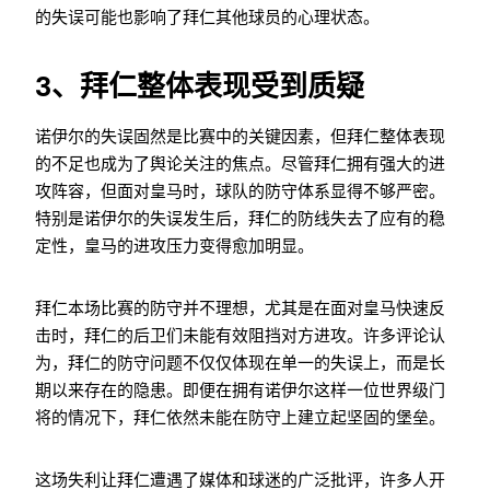
的失误可能也影响了拜仁其他球员的心理状态。
3、拜仁整体表现受到质疑
诺伊尔的失误固然是比赛中的关键因素，但拜仁整体表现
的不足也成为了舆论关注的焦点。尽管拜仁拥有强大的进
攻阵容，但面对皇马时，球队的防守体系显得不够严密。
特别是诺伊尔的失误发生后，拜仁的防线失去了应有的稳
定性，皇马的进攻压力变得愈加明显。
拜仁本场比赛的防守并不理想，尤其是在面对皇马快速反
击时，拜仁的后卫们未能有效阻挡对方进攻。许多评论认
为，拜仁的防守问题不仅仅体现在单一的失误上，而是长
期以来存在的隐患。即便在拥有诺伊尔这样一位世界级门
将的情况下，拜仁依然未能在防守上建立起坚固的堡垒。
这场失利让拜仁遭遇了媒体和球迷的广泛批评，许多人开