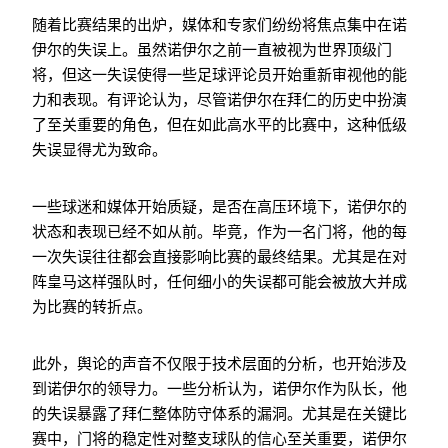
随着比赛结果的出炉，媒体和专家们纷纷将焦点集中在诺
伊尔的失误上。虽然诺伊尔之前一直被视为世界顶级门
将，但这一失误使得一些足球评论员开始重新审视他的能
力和表现。有评论认为，尽管诺伊尔在拜仁的历史中扮演
了至关重要的角色，但在如此高水平的比赛中，这种低级
失误显得尤为致命。
一些球迷和媒体开始质疑，是否在高压环境下，诺伊尔的
状态和表现已经不如从前。毕竟，作为一名门将，他的每
一次失误往往都会直接影响比赛的最终结果。尤其是在对
阵皇马这样强队时，任何细小的失误都可能会被放大并成
为比赛的转折点。
此外，舆论的声音不仅限于技术层面的分析，也开始涉及
到诺伊尔的领导力。一些分析认为，诺伊尔作为队长，他
的失误暴露了拜仁整体防守体系的漏洞。尤其是在关键比
赛中，门将的稳定性对整支球队的信心至关重要，诺伊尔