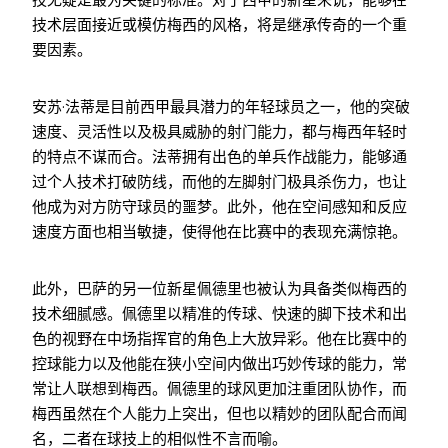
技无疑是最为关键的标准。对于西甲的新星来说，能够在
技术层面接近或模仿梅西的风格，将是继承传奇的一个重
要因素。
安苏·法蒂是目前西甲最具潜力的年轻球员之一，他的突破
速度、灵活性以及极具威胁的射门能力，都与梅西年轻时
的特点不谋而合。法蒂拥有出色的单兵作战能力，能够通
过个人技术打破防线，而他的左脚射门极具杀伤力，也让
他成为对方防守球员的噩梦。此外，他在空间感知和反应
速度方面也相当敏捷，使得他在比赛中的表现充满惊艳。
此外，巴萨的另一位新星佩德里也被认为具备类似梅西的
技术细腻感。佩德里以精准的传球、快速的脚下技术和出
色的视野在中场指挥官的角色上大放异彩。他在比赛中的
控球能力以及他能在狭小空间内做出巧妙传球的能力，常
常让人联想到梅西。佩德里的球风更加注重团队协作，而
梅西虽然在个人能力上突出，但也以精妙的团队配合而闻
名，二者在球技上的相似性不言而喻。