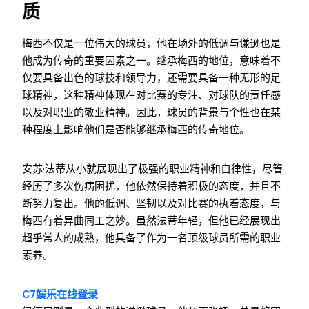
质
梅西不仅是一位伟大的球员，他在场外的低调与谦逊也是
他成为传奇的重要因素之一。继承梅西的地位，意味着不
仅要具备出色的球技和领导力，还需要具备一种无形的足
球精神，这种精神体现在对比赛的专注、对球队的责任感
以及对职业的敬业精神。因此，球员的背景与个性也在某
种程度上影响他们是否能够继承梅西的传奇地位。
安苏·法蒂从小就展现出了极强的职业精神和自律性，尽管
经历了多次伤病困扰，他依然保持着积极的态度，并且不
断努力复出。他的低调、坚韧以及对比赛的执着态度，与
梅西有着异曲同工之妙。虽然法蒂年轻，但他已经展现出
超乎常人的成熟，他具备了作为一名顶级球员所需的职业
素养。
C7娱乐在线登录