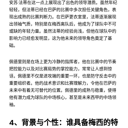
安苏·法蒂在这一点上展现出了出色的领导潜质。虽然年纪
轻轻，但法蒂已经在巴萨的比赛中多次担任关键角色，表
现出成熟的比赛判断力。在巴萨更衣室里，法蒂逐渐展现
出领袖气质，特别是在梅西离队后，他成为了球队中不可
或缺的年轻力量。虽然法蒂的经验尚浅，但他在球队中的
影响力已经愈发明显，这为他未来的领导角色奠定了基
础。
佩德里则是在场上更为冷静的指挥者，他在比赛中的节奏
把控能力以及对比赛局势的掌控能力，常常让人感到惊
讶。佩德里不仅是进攻端的重要一环，也是防守反击中的
重要组织者。他的战术意识和比赛理解力，令他在巴萨的
未来中有着无可替代的位置。佩德里的成熟与稳重，使得
他有潜力成为球队的中场核心，甚至是未来西甲的中场领
袖。
4、背景与个性：谁具备梅西的特