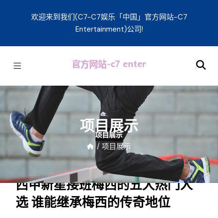
欢迎来到我们(C7-C7娱乐「中国」官方网站-C7
Entertainment)公司!
项目展示
/
项目展示
西甲新星接班梅西的五大热门人
选 谁能继承梅西的传奇地位