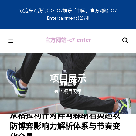
欢迎来到我们(C7-C7娱乐「中国」官方网站-C7
Entertainment)公司!
项目展示
/
项目展示
从格拉利什对阵阿森纳看英超攻
防博弈影响力解析体系与节奏变