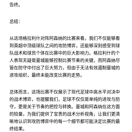
告终。
总结：
从这场格拉利什对阵阿森纳的比赛来看，我们不仅能够看
到英超中顶级球队之间的攻防博弈，还能够深刻感受到球
队战术和球员个体在比赛中的巨大影响力。格拉利什的个
人表现无疑是曼城能够控制比赛节奏的关键，而阿森纳尽
管在防守中付出了巨大努力，但由于无法有效遏制曼城的
进攻组织，最终未能改变比赛的走势。
总体而言，这场比赛不仅展示了现代足球中高水平对决中
的战术博弈，也提醒我们，足球不仅仅是单纯的进攻与防
守，更是关于节奏的把控与转换。曼城和阿森纳在这方面
的较量，为我们提供了宝贵的战术分析视角，让我们更清
晰地认识到攻防博弈中的每一个细节都可能决定比赛的最
终结果。