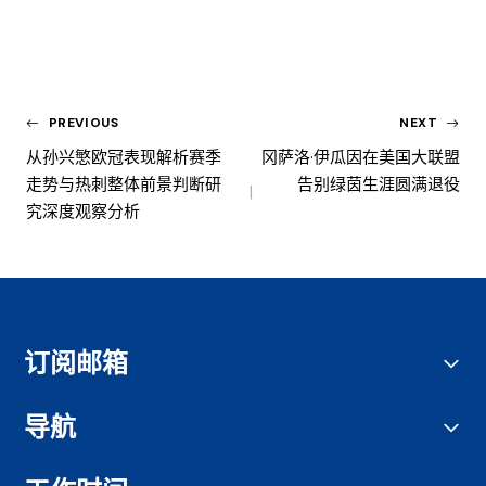
PREVIOUS
NEXT
从孙兴慜欧冠表现解析赛季
冈萨洛·伊瓜因在美国大联盟
走势与热刺整体前景判断研
告别绿茵生涯圆满退役
究深度观察分析
订阅邮箱
导航