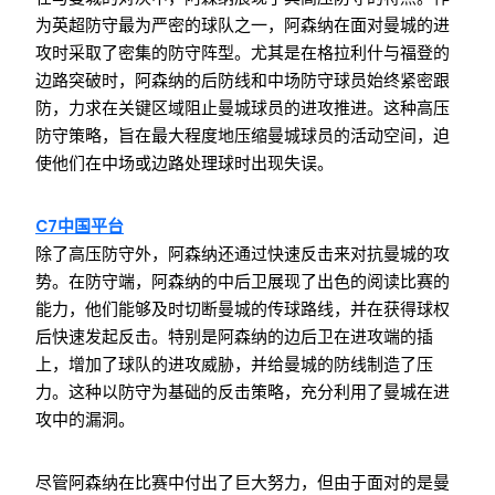
为英超防守最为严密的球队之一，阿森纳在面对曼城的进
攻时采取了密集的防守阵型。尤其是在格拉利什与福登的
边路突破时，阿森纳的后防线和中场防守球员始终紧密跟
防，力求在关键区域阻止曼城球员的进攻推进。这种高压
防守策略，旨在最大程度地压缩曼城球员的活动空间，迫
使他们在中场或边路处理球时出现失误。
C7中国平台
除了高压防守外，阿森纳还通过快速反击来对抗曼城的攻
势。在防守端，阿森纳的中后卫展现了出色的阅读比赛的
能力，他们能够及时切断曼城的传球路线，并在获得球权
后快速发起反击。特别是阿森纳的边后卫在进攻端的插
上，增加了球队的进攻威胁，并给曼城的防线制造了压
力。这种以防守为基础的反击策略，充分利用了曼城在进
攻中的漏洞。
尽管阿森纳在比赛中付出了巨大努力，但由于面对的是曼