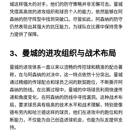
城这样强大的对手，他们的防守策略并非无懈可击。曼城
凭借其高效的进攻组织和球员个人的能力，依然能够在阿
森纳的防守阵型中找到突破口。尽管如此，阿森纳的防守
仍然表现出其强大的抗压能力，为球队在比赛中保持竞争
力提供了保障。
3、曼城的进攻组织与战术布局
曼城的进攻体系一直以来以流畅的传控球和精准的配合著
称，在与阿森纳的对决中，这一特点依然十分突出。曼城
通过精细的传球配合和球员之间的默契跑位，不断撕开阿
森纳的防线。在比赛过程中，曼城的中场球员利用快速传
递和角度变化，在阿森纳的防线中寻找漏洞。这种战术布
局，要求球员具有极高的技术水平和战术理解，特别是像
德布劳内和哈兰德这样的球员，他们在进攻中的跑位和判
断能力，不仅能为自己创造进球机会，也能为队友提供支
持。