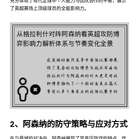
充分体现了现代足球中个人能力与团队协作的平衡，展示
了英超赛场上顶级球员的全能影响力。
2、阿森纳的防守策略与应对方式
在与曼城的对决中，阿森纳展现了其高压防守的特点。作