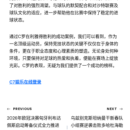
了对胜利的强烈渴望。与球队的默契配合和对沙特联赛及
球队文化的适应，进一步帮助他在比赛中保持了稳定的进
球状态。
通过C罗在利雅得胜利的成功案例，我们可以看到，作为
一名顶级运动员，保持竞技状态的关键不仅仅在于身体的
条件，更在于职业态度和心理素质的塑造。无论身处何种
环境，只要保持对足球的热爱和执着，便能在赛场上绽放
光彩。C罗的表现，无疑为我们提供了一个成功的榜样。
C7娱乐在线登录
PREVIOUS
NEXT
2026年欧冠决赛匈牙利布达
乌兹别克斯坦纳曼干新春队
佩斯启动筹备仪式全力推进
小组赛逆袭击败多哈杜海勒