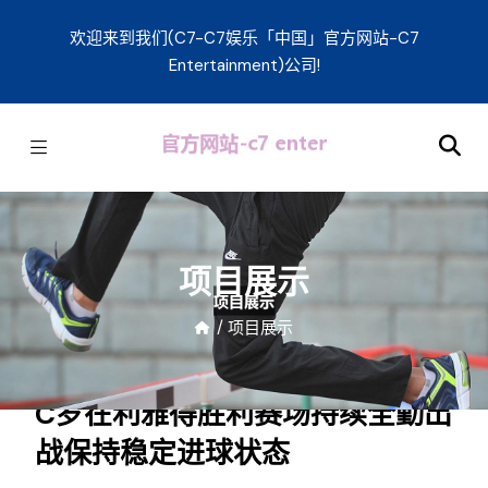
欢迎来到我们(C7-C7娱乐「中国」官方网站-C7
Entertainment)公司!
项目展示
/
项目展示
C罗在利雅得胜利赛场持续全勤出
战保持稳定进球状态