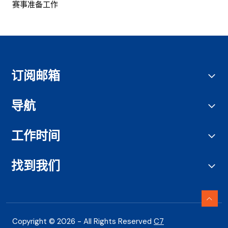
赛事准备工作
订阅邮箱
导航
工作时间
找到我们
Copyright © 2026 - All Rights Reserved
C7