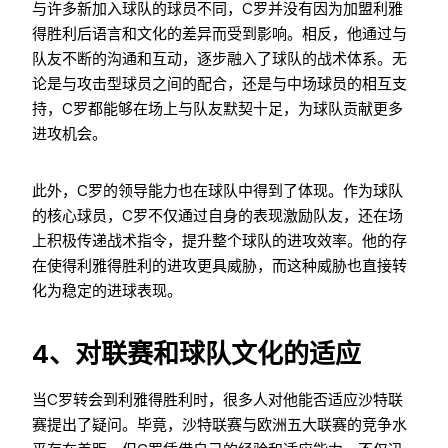
与许多新加入球队的球员不同，C罗并没有因为加盟利雅
得胜利后语言和文化的差异而受到影响。相反，他通过与
队友不断的沟通和互动，逐步融入了球队的战术体系。无
论是与攻击型球员之间的配合，还是与中场球员的相互支
持，C罗都能够在场上与队友默契十足，为球队贡献更多
进攻机会。
此外，C罗的领导能力也在球队中得到了体现。作为球队
的核心球员，C罗不仅通过自身的表现激励队友，还在场
上积极传递战术指令，提升整个球队的进攻效率。他的存
在使得利雅得胜利的进攻更具威胁，而这种威胁也直接转
化为稳定的进球表现。
4、对联赛和球队文化的适应
当C罗转会到利雅得胜利时，很多人对他能否适应沙特联
赛提出了疑问。毕竟，沙特联赛与欧洲五大联赛的竞争水