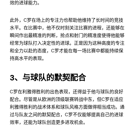
效的进球能力。
此外，C罗在场上的专注力也帮助他维持了长时间的竞技
水平。在比赛中，他不仅时刻关注比赛的进程，还能够在
瞬间作出最精准的判断，抢点和射门的精准度使得他能够
经常为球队打入决定性的进球。正是因为这种高度的专注
和全力以赴的态度，C罗才能在每一场比赛中都能持续保
持高水平的表现。
3、与球队的默契配合
C罗在利雅得胜利的出色表现，还得益于他与球队的良好
配合。尽管是从欧洲的顶级联赛转战中东，但C罗在适应
利雅得胜利的战术体系和球队风格方面做得相当成功。通
过与队友之间的默契配合，C罗不仅能够提高自己的进球
效率，还能为球队创造更多进攻机会。