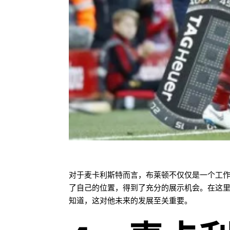
对于麦卡利斯特而言，布莱顿不仅仅是一个工
了自己的位置，得到了充分的展示机会。在这
知道，这对他未来的发展至关重要。