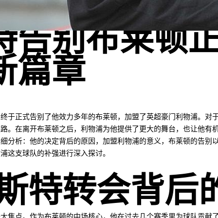
特告别布莱顿
新篇章
，终于正式告别了他效力多年的布莱顿，加盟了英超豪门利物浦。对
之路。在离开布莱顿之后，利物浦为他提供了更大的舞台，也让他有
详细分析：他的决定背后的原因，加盟利物浦的意义，布莱顿的告别
物浦这支球队的补强进行深入探讨。
利斯特转会背后
一大焦点。作为布莱顿的中场核心，他在过去几个赛季里为球队贡献