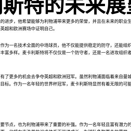
利斯特的未来展
人的进步，他希望能够为利物浦带来更多的荣誉，并且在未来的职业
的英超和欧洲赛场中证明自己。
。作为一名技术全面的中场球员，他不仅能提供稳定的防守，还能组
加丰富多样。麦卡利斯特将不仅仅是一个防守者，还是一名进攻组织
他有了更多的机会去争夺英超和欧洲冠军。虽然利物浦面临着来自曼
成目标。作为一名年轻的世界杯冠军，麦卡利斯特显然有着无限的可
重要节点，也为利物浦带来了重要的补强。作为一名年轻且富有潜力