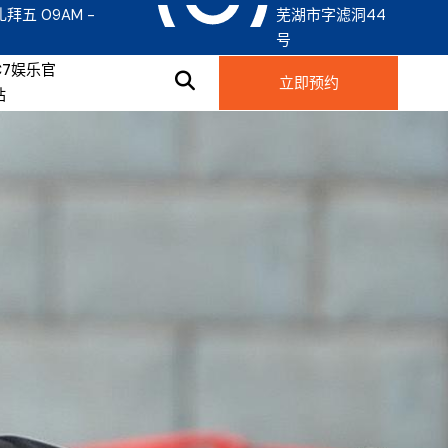
礼拜五 09AM -
芜湖市字滤洞44
号
C7娱乐官
立即预约
站