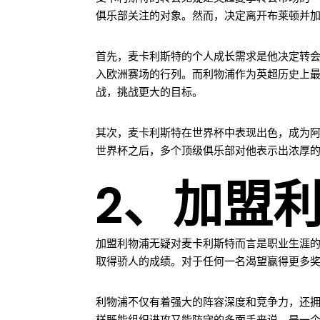
俱乐部关注的对象。然而，决定离开布莱顿并
首先，麦卡利斯特的个人成长需求是他决定转
入欧洲赛场的行列。而利物浦作为英超历史上
战，挑战更大的目标。
其次，麦卡利斯特在世界杯中表现出色，成为
世界杯之后，多个顶级俱乐部对他表示出浓厚
2、加盟
加盟利物浦无疑对麦卡利斯特而言是职业生涯
取得骄人的成绩。对于任何一名渴望赢得更多
利物浦不仅有着强大的阵容深度和竞争力，还