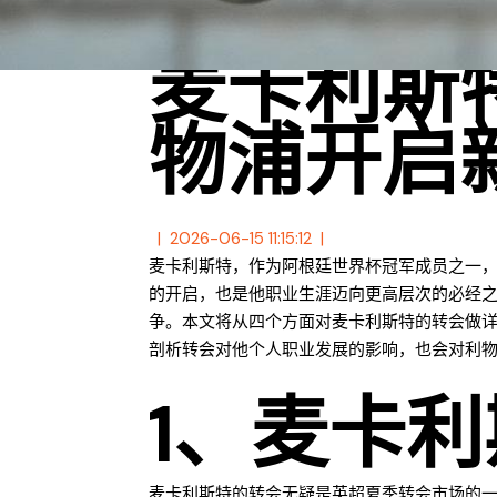
麦卡利斯
物浦开启
2026-06-15 11:15:12
麦卡利斯特，作为阿根廷世界杯冠军成员之一
的开启，也是他职业生涯迈向更高层次的必经
争。本文将从四个方面对麦卡利斯特的转会做
剖析转会对他个人职业发展的影响，也会对利
1、麦卡
麦卡利斯特的转会无疑是英超夏季转会市场的