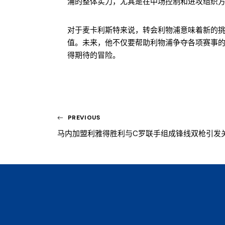
浦的整体实力，尤其是在中场控制和进攻组织
对于麦卡利斯特来说，转会利物浦意味着新的
值。未来，他不仅要帮助利物浦争夺各项赛事
得期待的冒险。
PREVIOUS
马内加盟利雅得胜利与C罗联手组成锋线双枪引发