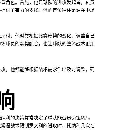
多重角色。首先，他是球队的进攻发起者，负责
线提供了有力的支援。他的定位往往是站在中场
班牙时，他时常根据比赛形势的变化，调整自己
中场球员的默契配合，也让球队的整体战术更加
。
进攻，他都能够根据战术需求作出及时调整，确
响
托纳利的决策常常决定了球队能否迅速扭转局
过紧逼战术限制意大利的进攻时，托纳利几次在