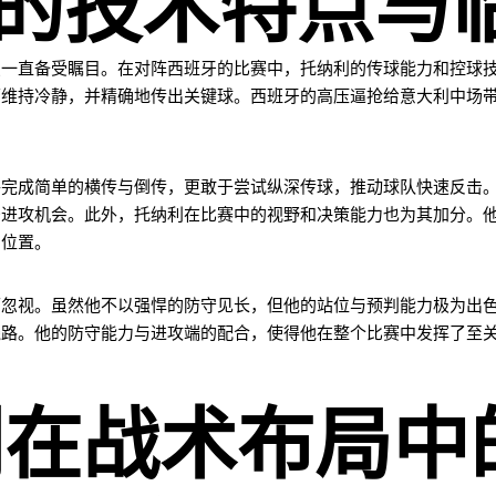
利的技术特点与
点一直备受瞩目。在对阵西班牙的比赛中，托纳利的传球能力和控球
下维持冷静，并精确地传出关键球。西班牙的高压逼抢给意大利中场
够完成简单的横传与倒传，更敢于尝试纵深传球，推动球队快速反击
少进攻机会。此外，托纳利在比赛中的视野和决策能力也为其加分。
利位置。
可忽视。虽然他不以强悍的防守见长，但他的站位与预判能力极为出
线路。他的防守能力与进攻端的配合，使得他在整个比赛中发挥了至
利在战术布局中