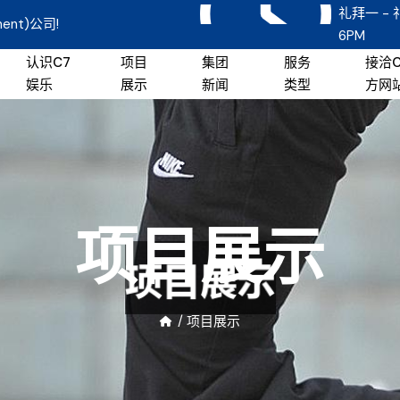
礼拜一 - 
ent)公司!
6PM
认识c7
项目
集团
服务
接洽
娱乐
展示
新闻
类型
方网
项目展示
/
项目展示