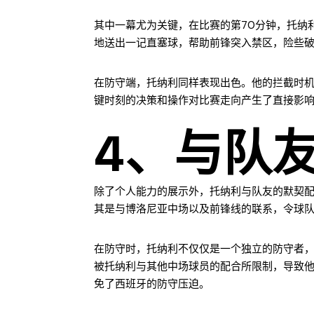
其中一幕尤为关键，在比赛的第70分钟，托纳
地送出一记直塞球，帮助前锋突入禁区，险些
在防守端，托纳利同样表现出色。他的拦截时
键时刻的决策和操作对比赛走向产生了直接影
4、与队
除了个人能力的展示外，托纳利与队友的默契
其是与博洛尼亚中场以及前锋线的联系，令球
在防守时，托纳利不仅仅是一个独立的防守者
被托纳利与其他中场球员的配合所限制，导致
免了西班牙的防守压迫。