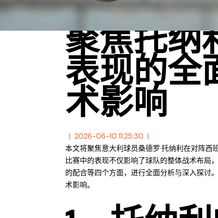
聚焦托纳
表现的全
术影响
2026-06-10 11:25:30
本文将聚焦意大利球员桑德罗·托纳利在对阵西
比赛中的表现不仅影响了球队的整体战术布局
的配合等四个方面，进行全面分析与深入探讨
术影响。