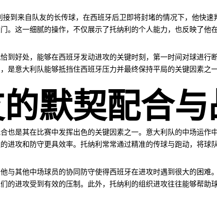
利接到来自队友的长传球，在西班牙后卫即将封堵的情况下，他快速
破门。这一细腻的操作，不仅展示了托纳利的个人能力，也反映了他
机恰到好处，能够在西班牙发动进攻的关键时刻，第一时间对球进行
响，是意大利队能够抵挡住西班牙压力并最终保持平局的关键因素之
友的默契配合与
配合也是其在比赛中发挥出色的关键因素之一。意大利队的中场运作
队的进攻和防守更具效率。托纳利常常通过精准的传球与跑动，将球
，他与其他中场球员的协同防守使得西班牙在进攻时遇到很大的困难
他们的进攻受到有效的压制。此外，托纳利的组织进攻往往能够帮助