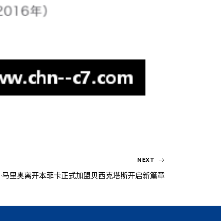
NEXT
昂·马里奥离开本菲卡正式加盟贝西克塔斯开启新篇章