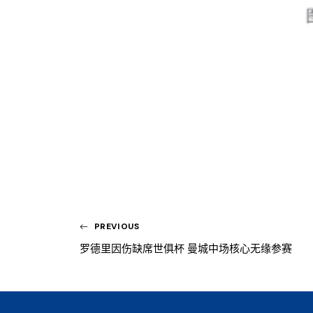
PREVIOUS
罗德里因伤缺席世俱杯 曼城中场核心无缘参赛