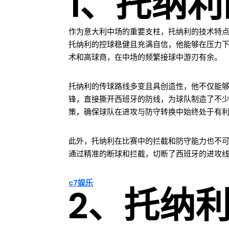
1、托纳
作为意大利中场的重要支柱，托纳利的技术特
托纳利的控球稳健且充满自信，他能够在压力
术和高球商，在中场的频繁接球中游刃有余。
托纳利的传球路线多变且具创造性，他不仅能
锋，直接撕开西班牙的防线，为球队制造了不
策，确保球队在进攻与防守转换中始终处于有
此外，托纳利在比赛中的拦截和防守能力也不
通过精准的断球和拦截，切断了西班牙的进攻
c7娱乐
2、托纳