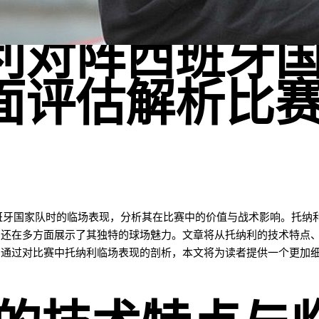
利对阵西班牙
面评估解析比
班牙国家队时的临场表现，分析其在比赛中的价值与战术影响。托纳
，还在多方面展示了其独特的球场魅力。文章将从托纳利的技术特点
。通过对比赛中托纳利临场表现的剖析，本文将为读者提供一个更加