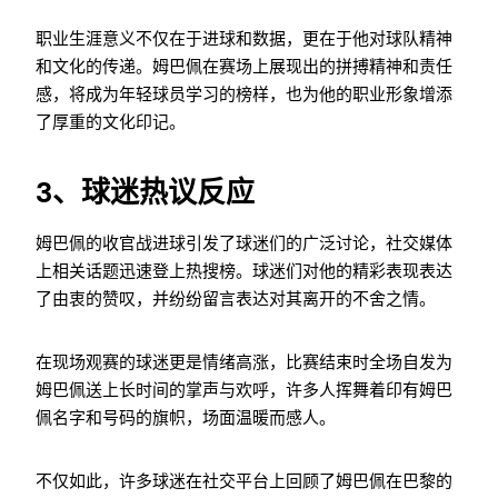
职业生涯意义不仅在于进球和数据，更在于他对球队精神
和文化的传递。姆巴佩在赛场上展现出的拼搏精神和责任
感，将成为年轻球员学习的榜样，也为他的职业形象增添
了厚重的文化印记。
3、球迷热议反应
姆巴佩的收官战进球引发了球迷们的广泛讨论，社交媒体
上相关话题迅速登上热搜榜。球迷们对他的精彩表现表达
了由衷的赞叹，并纷纷留言表达对其离开的不舍之情。
在现场观赛的球迷更是情绪高涨，比赛结束时全场自发为
姆巴佩送上长时间的掌声与欢呼，许多人挥舞着印有姆巴
佩名字和号码的旗帜，场面温暖而感人。
不仅如此，许多球迷在社交平台上回顾了姆巴佩在巴黎的