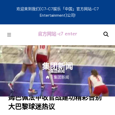
欢迎来到我们(C7-C7娱乐「中国」官方网站-C7
Entertainment)公司!
集团新闻
/
集团新闻
姆巴佩法甲收官战建功精彩告别
大巴黎球迷热议