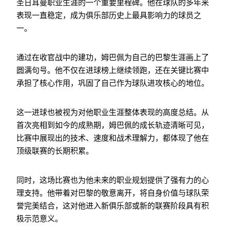
圣日耳曼职业生涯的一个重要里程碑。他在球队的多年来
表现一直稳定，成为俱乐部历史上最具影响力的球员之
一。
通过在收官战中的建功，姆巴佩为自己的巴黎生涯画上了
圆满句号。他不仅在进球榜上继续领跑，还在关键比赛中
承担了核心作用，巩固了自己作为球队进攻核心的地位。
这一进球也被视为对他职业生涯整体表现的高度总结。从
首次亮相到如今的成熟期，姆巴佩的成长轨迹清晰可见，
比赛中展现出的技术、速度和战术理解力，都体现了他在
顶级联赛的长期积累。
同时，这场比赛也为他未来的职业规划提供了强有力的心
理支持。他带着对巴黎的敬意离开，将自身价值与球队荣
誉完美结合，这对他进入新俱乐部或新的联赛阶段具有积
极示范意义。