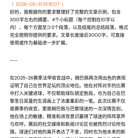
2026-05-31 10:15:07
好的，我根据你的要求整理好了完整的文章示例，包含
300字左右的摘要、4个小标题（每个控制在10字以
内）、每个方面至少3个段落，以及结尾的总结段落，格式
完全按照你提供的要求。文章长度接近3000字，可直接
使用或作为基础进一步扩展。
---
在2025-26赛季法甲收官战中，姆巴佩再次用出色的表现
证明了自己在世界足坛的顶尖地位。他在对阵对手的比赛
中打入关键进球，不仅帮助球队锁定胜局，也为自己在巴
黎圣日耳曼的生涯画上了浓墨重彩的一笔。此次比赛不仅
是赛季的收官，更是姆巴佩与巴黎球迷的一次深情告别，
他在场上的敏捷、精准和进攻意识赢得了球迷的阵阵掌声
与欢呼。赛后的社交媒体和新闻讨论区也被热烈讨论所包
围，球迷们对他的离开表达了不舍，同时也为他未来的新