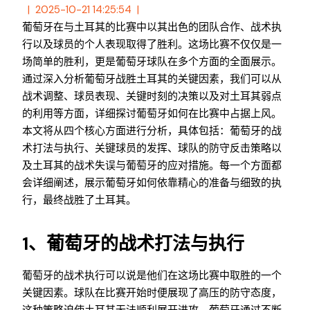
2025-10-21 14:25:54
葡萄牙在与土耳其的比赛中以其出色的团队合作、战术执
行以及球员的个人表现取得了胜利。这场比赛不仅仅是一
场简单的胜利，更是葡萄牙球队在多个方面的全面展示。
通过深入分析葡萄牙战胜土耳其的关键因素，我们可以从
战术调整、球员表现、关键时刻的决策以及对土耳其弱点
的利用等方面，详细探讨葡萄牙如何在比赛中占据上风。
本文将从四个核心方面进行分析，具体包括：葡萄牙的战
术打法与执行、关键球员的发挥、球队的防守反击策略以
及土耳其的战术失误与葡萄牙的应对措施。每一个方面都
会详细阐述，展示葡萄牙如何依靠精心的准备与细致的执
行，最终战胜了土耳其。
1、葡萄牙的战术打法与执行
葡萄牙的战术执行可以说是他们在这场比赛中取胜的一个
关键因素。球队在比赛开始时便展现了高压的防守态度，