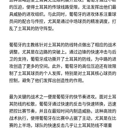
这种策略迫使土耳其无法顺利展开进攻。葡萄牙通过不断
的压迫，使得土耳其的传球线路受限，无法发挥出他们最
具威胁的进攻组织。与此同时，葡萄牙的进攻体系注重球
员间的配合与传控，尤其是通过中场球员的精准调度，打
乱了土耳其的防守阵型。
葡萄牙的主教练针对土耳其的防线特点做出了相应的战术
调整，尤其是在边路的突破上。通过边锋的快速冲击与后
卫的支持，葡萄牙成功撕开了土耳其的防线，为中路的进
攻创造了更多的空间。此外，葡萄牙的高位压迫还有效限
制了土耳其球员的个人发挥，特别是对土耳其核心球员的
控制，避免了他们发挥出创造性的作用。
最为关键的战术之一便是葡萄牙的快节奏进攻。面对土耳
其防线的松散，葡萄牙通过快速的反击与快速转换，迅速
把控比赛节奏，并且在最短时间内制造威胁。这种高效的
战术执行，使得葡萄牙在比赛中占据了主动，尤其是在比
赛的上半场，球队的快速反击几乎让土耳其防线不堪重