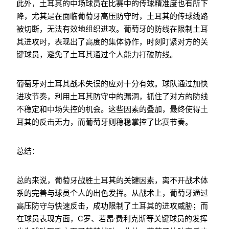
此外，土耳其的中场球员在比赛中的传球精准度也有所下
降，尤其是在面临葡萄牙高压防守时，土耳其的传球线路
被切断，无法有效地组织进攻。葡萄牙的防线在限制土耳
其进攻时，表现出了高度的集体协作，时刻盯紧对方的关
键球员，避免了土耳其通过个人能力打破防线。
葡萄牙对土耳其战术失误的应对十分有效。球队通过加快
进攻节奏，利用土耳其防守中的漏洞，抓住了对方的防线
不稳定和中场失控的机会。这些因素的叠加，最终使得土
耳其的反击无力，而葡萄牙则稳稳掌控了比赛节奏。
总结：
总的来说，葡萄牙战胜土耳其的关键因素，离不开战术体
系的完善与球员个人的出色发挥。从战术上，葡萄牙通过
高压防守与快速反击，成功限制了土耳其的进攻威胁；而
在球员表现方面，C罗、若昂·费利克斯等关键球员的发挥